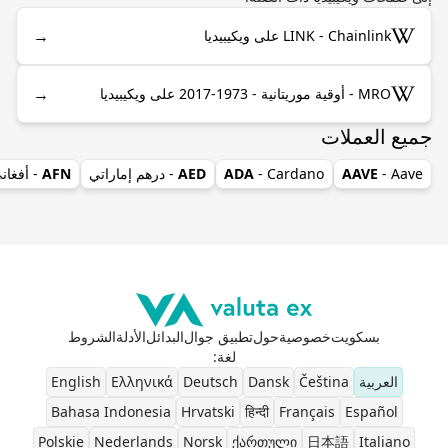
→
LINK - Chainlink على ويكيبيديا
→
MRO - أوقية موريتانية - 1973-2017 على ويكيبيديا
جميع العملات
- Aave
AAVE
- Cardano
ADA
AED
- درهم إماراتي
AFN
- أفغان
بسكويت
خصوصية
حول
تطبيق جوال
البدائل
الأدلة
الشروط
لغة
:
العربية
Čeština
Dansk
Deutsch
Ελληνικά
English
Bahasa Indonesia
Hrvatski
हिन्दी
Français
Español
Polskie
Nederlands
Norsk
ქართული
日本語
Italiano