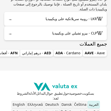
بلدان المستخدم أو تاريخ العملة ، فإننا نوصيك بالرجوع إلى صفحات
ويكيبيديا ذات الصلة.
→
LKR - روبية سريلانكية على ويكيبيديا
→
CLP - بيزو تشيلي على ويكيبيديا
جميع العملات
- Aave
AAVE
- Cardano
ADA
AED
- درهم إماراتي
AFN
- أفغان
بسكويت
خصوصية
حول
تطبيق جوال
البدائل
الأدلة
الشروط
لغة
:
العربية
Čeština
Dansk
Deutsch
Ελληνικά
English