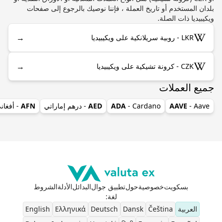
بلدان المستخدم أو تاريخ العملة ، فإننا نوصيك بالرجوع إلى صفحات
ويكيبيديا ذات الصلة.
→
LKR - روبية سريلانكية على ويكيبيديا
→
CZK - كرونة تشيكية على ويكيبيديا
جميع العملات
- Aave
AAVE
- Cardano
ADA
AED
- درهم إماراتي
AFN
- أفغان
بسكويت
خصوصية
حول
تطبيق جوال
البدائل
الأدلة
الشروط
لغة
:
العربية
Čeština
Dansk
Deutsch
Ελληνικά
English