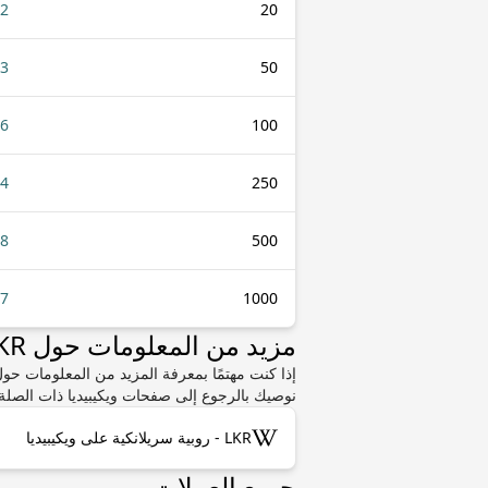
52
20
13
50
26
100
64
250
28
500
57
1000
مزيد من المعلومات حول LKR أو EUR
نوصيك بالرجوع إلى صفحات ويكيبيديا ذات الصلة.
LKR - روبية سريلانكية على ويكيبيديا
جميع العملات