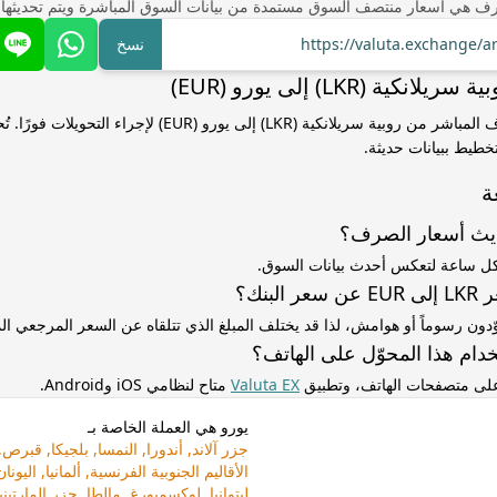
ف هي أسعار منتصف السوق مستمدة من بيانات السوق المباشرة ويتم تحديثها
https://valuta.exchange/a
نسخ
كية (LKR) إلى يورو (EUR)
استخدم سعر الصرف المباشر من روبية سريلانكية (LKR) إلى يورو (EUR) ل
خطيط ببيانات حديثة.
ة
ديث أسعار الصرف؟
كل ساعة لتعكس أحدث بيانات السوق.
لبنك؟
ّدون رسوماً أو هوامش، لذا قد يختلف المبلغ الذي تتلقاه عن السعر المرجعي 
دام هذا المحوّل على الهاتف؟
 على متصفحات الهاتف، وتطبيق
Valuta EX
متاح لنظامي iOS وAndroid.
يورو هي العملة الخاصة بـ
جزر آلاند, أندورا, النمسا, بلجيكا, قبرص, 
الأقاليم الجنوبية الفرنسية, ألمانيا, اليونان
ليتوانيا, لوكسمبورغ, مالطا, جزر المارتين