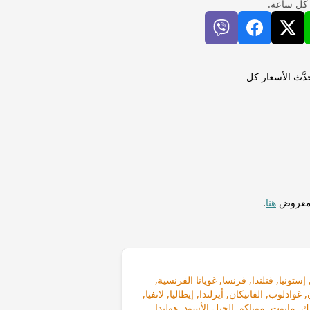
 كل ساعة.
إجراء التحويلات فورًا. تُحدَّث الأسعار كل
المعروض
هنا
.
إستونيا, فنلندا, فرنسا, غويانا الفرنسية,
, غوادلوب, الفاتيكان, أيرلندا, إيطاليا, لاتفيا,
يك, مايوت, موناكو, الجبل الأسود, هولندا,