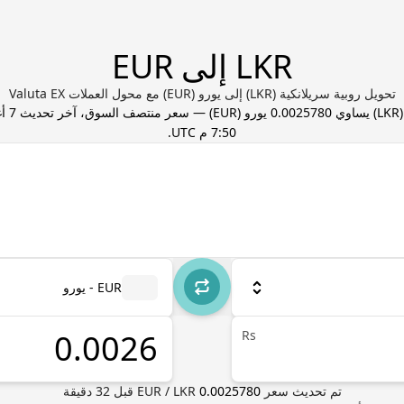
LKR إلى EUR
تحويل روبية سريلانكية (LKR) إلى يورو (EUR) مع محول العملات Valuta EX
LKR
) يساوي
0.0025780
يورو
(
EUR
) — سعر منتصف السوق، آخر تحديث
7:50 م UTC
.
EUR - يورو
Rs
تم تحديث سعر
0.0025780
LKR
/
EUR
قبل
32
دقيقة