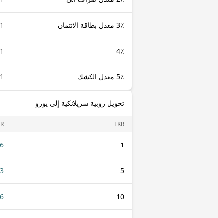
3٪ معدل بطاقة الائتمان
1 LKR
1 LKR
4٪
5٪ معدل الكشك
1 LKR
تحويل روبية سريلانكية إلى يورو
UR
LKR
26
1
13
5
26
10