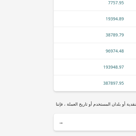
7757.95
19394.89
38789.79
96974.48
193948.97
387897.95
 أنواع العملات المعدنية أو الأوراق النقدية أو بلدان المستخدم أو تاريخ العملة ، فإننا
→