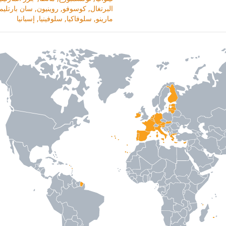
البرتغال, كوسوفو, روينيون, سان بارتل
مارينو, سلوفاكيا, سلوفينيا, إسبانيا