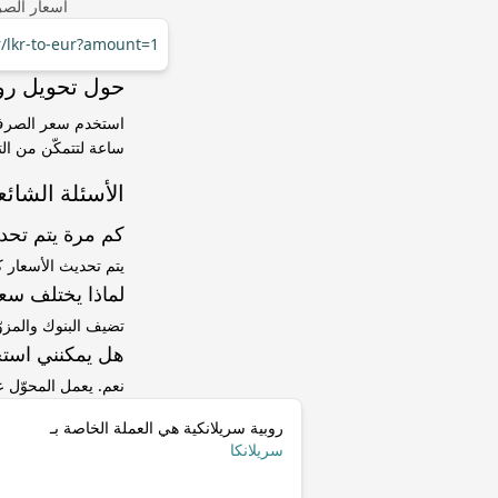
أسعار الصر
r/lkr-to-eur?amount=1
حول تحويل روبية سريلان
ساعة لتتمكّن من الت
الأسئلة الشائع
كم مرة يتم تح
يتم تحديث الأسعار 
لماذا يختلف سعر LKR إلى EUR عن سعر ا
تضيف البنوك والمزو
هل يمكنني استخ
نعم. يعمل المحوّل
روبية سريلانكية هي العملة الخاصة بـ
سريلانكا