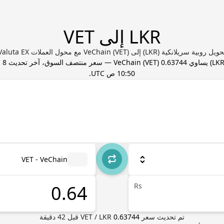
LKR إلى VET
يل روبية سريلانكية (LKR) إلى VeChain (VET) مع محول العملات Valuta EX
LK
) يساوي
0.63744
) — سعر منتصف السوق، آخر تحديث
VET
(
VeChain
10:50 ص UTC
.
VET - VeChain
Rs
تم تحديث سعر
0.63744
LKR
/
VET
قبل
42
دقيقة