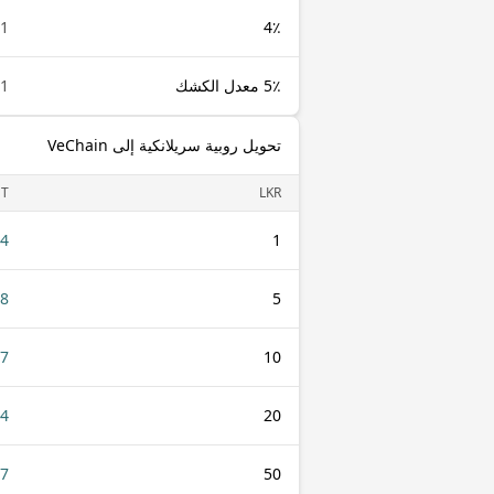
1 LKR
4٪
5٪ معدل الكشك
1 LKR
تحويل روبية سريلانكية إلى VeChain
ET
LKR
64
1
18
5
37
10
74
20
87
50