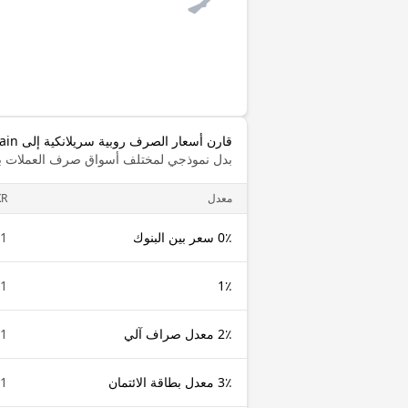
قارن أسعار الصرف روبية سريلانكية إلى VeChain
بدل نموذجي لمختلف أسواق صرف العملات با
معدل
KR
0٪ سعر بين البنوك
1 LKR
1 LKR
1٪
2٪ معدل صراف آلي
1 LKR
3٪ معدل بطاقة الائتمان
1 LKR