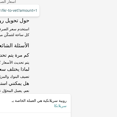
أسعار الصر
r/lkr-to-vet?amount=1
حول تحويل روبية سريلانكي
كل ساعة لتتمكّن من 
الأسئلة الشائع
كم مرة يتم تح
يتم تحديث الأسعار 
لماذا يختلف سعر LKR إلى VET عن سعر ا
تضيف البنوك والمزو
هل يمكنني استخ
نعم. يعمل المحوّل
روبية سريلانكية هي العملة الخاصة بـ
سريلانكا