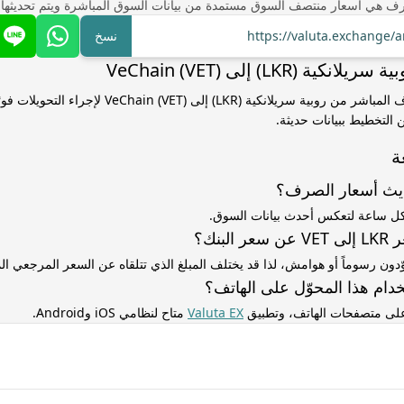
ف هي أسعار منتصف السوق مستمدة من بيانات السوق المباشرة ويتم تحديثها
https://valuta.exchange/a
نسخ
ة (LKR) إلى VeChain (VET)
استخدم سعر الصرف المباشر من روبية سريلانكية (LKR) إلى  (VET
التخطيط ببيانات حديثة.
ة
ديث أسعار الصرف؟
كل ساعة لتعكس أحدث بيانات السوق.
لبنك؟
ّدون رسوماً أو هوامش، لذا قد يختلف المبلغ الذي تتلقاه عن السعر المرجعي 
دام هذا المحوّل على الهاتف؟
 على متصفحات الهاتف، وتطبيق
Valuta EX
متاح لنظامي iOS وAndroid.