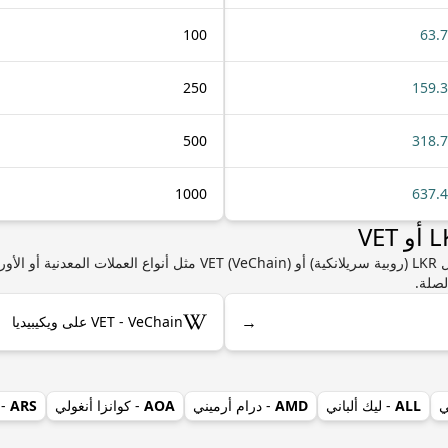
100
63.
250
159.
500
318.
1000
637.
إذا كنت مهتمًا بمعرفة المزيد من المعلومات حول LKR (روبية سريلانكية) أو n
لصلة.
→
VET - VeChain على ويكيبيديا
ي
ALL
- ليك ألباني
AMD
- درام أرميني
AOA
- كوانزا أنغولي
ARS
- 