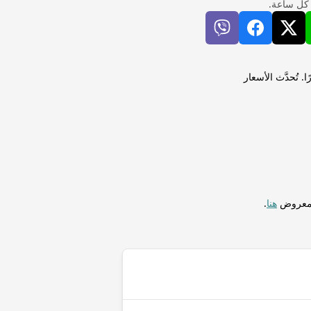
 كل ساعة.
VeChain) لإجراء التحويلات فورًا. تُحدَّث الأسعار
المعروض
هنا
.