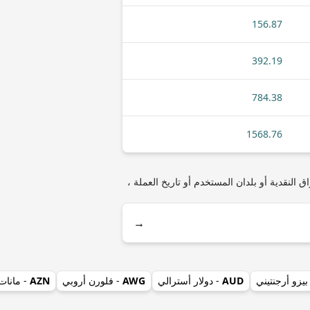
156.87
392.19
784.38
1568.76
VET (VeChai) مثل أنواع العملات المعدنية أو الأوراق النقدية أو بلدان المستخدم أو تاريخ العملة ،
→
بيزو أرجنتيني
AUD
- دولار أسترالي
AWG
- فلورن أروبي
AZN
- مانات