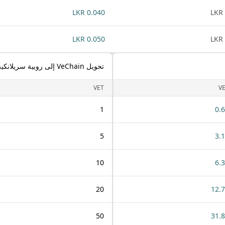
0.040 LKR
0.050 LKR
تحويل VeChain إلى روبية سريلانكية
VET
V
1
0.
5
3.
10
6.
20
12.
50
31.