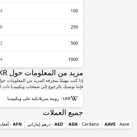
74
100
36
250
72
500
44
1000
مزيد من المعلومات حول LKR أو VET
فإننا نوصيك بالرجوع إلى صفحات ويكيبيديا ذات ا
LKR - روبية سريلانكية على ويكيبيديا
جميع العملات
- Aave
AAVE
- Cardano
ADA
AED
- درهم إماراتي
AFN
- أفغان