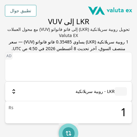
تطبيق جوال
LKR إلى VUV
تحويل روبية سريلانكية (LKR) إلى فاتو فانواتو (VUV) مع محول العملات
Valuta EX
1
روبية سريلانكية
(
LKR
) يساوي
0.35485
فاتو فانواتو
(
VUV
) — سعر
منتصف السوق، آخر تحديث
8 أغسطس 2026 في 4:50 ص UTC
.
LKR - روبية سريلانكية
Rs