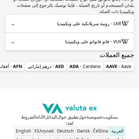
بلدان المستخدم أو تاريخ العملة ، فإننا نوصيك بالرجوع إلى صفحات
ويكيبيديا ذات الصلة.
→
LKR - روبية سريلانكية على ويكيبيديا
→
VUV - فاتو فانواتو على ويكيبيديا
جميع العملات
- Aave
AAVE
- Cardano
ADA
AED
- درهم إماراتي
AFN
- أفغان
بسكويت
خصوصية
حول
تطبيق جوال
البدائل
الأدلة
الشروط
لغة
:
العربية
Čeština
Dansk
Deutsch
Ελληνικά
English