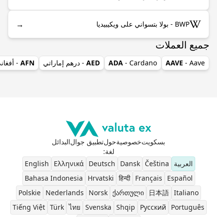
→
BWP - بولا بتسواني على ويكيبيديا
جميع العملات
- Aave
AAVE
- Cardano
ADA
AED
- درهم إماراتي
AFN
- أفغان
بسكويت
خصوصية
حول
تطبيق جوال
البدائل
لغة
:
العربية
Čeština
Dansk
Deutsch
Ελληνικά
English
Bahasa Indonesia
Hrvatski
हिन्दी
Français
Español
Polskie
Nederlands
Norsk
ქართული
日本語
Italiano
Tiếng Việt
Türk
ไทย
Svenska
Shqip
Pусский
Português