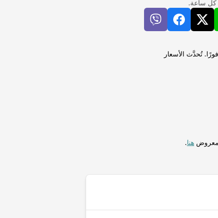
 كل ساعة.
ر هونغ كونغ (HKD) لإجراء التحويلات فورًا. تُحدَّث الأسعار
المعروض
هنا
.