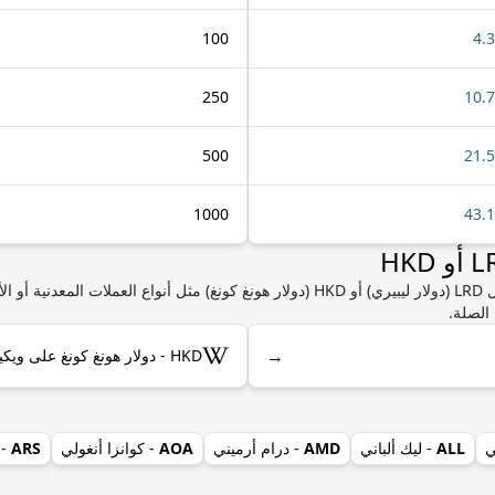
100
4.
250
10.
500
21.
1000
43.
إذا كنت مهتمًا بمعرفة المزيد من المعلومات حول LRD (دولار ليبيري) أو HKD (دولار هونغ كون
الصلة.
→
HKD - دولار هونغ كونغ على ويكيبيديا
ي
ALL
- ليك ألباني
AMD
- درام أرميني
AOA
- كوانزا أنغولي
ARS
- 