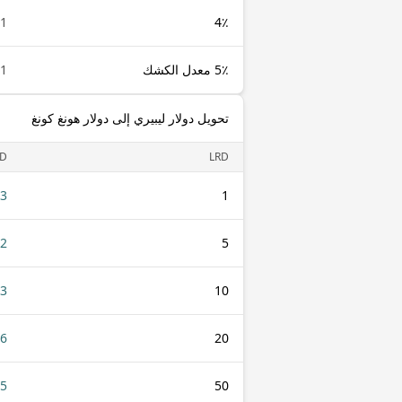
1 LRD
4٪
5٪ معدل الكشك
1 LRD
تحويل دولار ليبيري إلى دولار هونغ كونغ
D
LRD
43
1
22
5
43
10
86
20
15
50