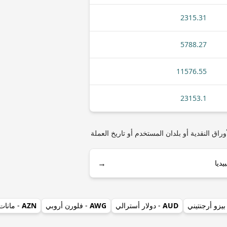
2315.31
5788.27
11576.55
23153.1
غ) مثل أنواع العملات المعدنية أو الأوراق النقدية أو بلدان المستخدم أو تاريخ العملة
→
بيزو أرجنتيني
AUD
- دولار أسترالي
AWG
- فلورن أروبي
AZN
- مانات