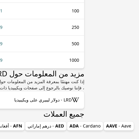
31
100
79
250
59
500
19
1000
مزيد من المعلومات حول LRD أو HKD
، فإننا نوصيك بالرجوع إلى صفحات ويكيبيديا ذات 
LRD - دولار ليبيري على ويكيبيديا
جميع العملات
- Aave
AAVE
- Cardano
ADA
AED
- درهم إماراتي
AFN
- أفغان