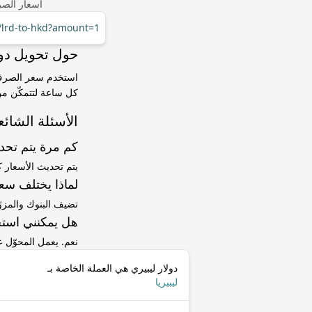
أسعار الصر
r/lrd-to-hkd?amount=1
حول تحويل دولار ليبيري (LRD) إ
كل ساعة لتتمكّن من 
الأسئلة الشائع
كم مرة يتم تح
يتم تحديث الأسعار 
لماذا يختلف سعر LRD إلى HKD عن سعر ا
تضيف البنوك والمزو
هل يمكنني استخ
نعم. يعمل المحوّل
دولار ليبيري هي العملة الخاصة بـ
ليبيريا