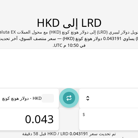
LRD إلى HKD
لار ليبيري (LRD) إلى دولار هونغ كونغ (HKD) مع محول العملات Valuta EX
) يساوي
0.043191
دولار هونغ كونغ
(
HKD
) — سعر منتصف السوق، آخر تحدي
في 10:50 م UTC
.
HKD - دولار هونغ كونغ
$
تم تحديث سعر
0.043191
LRD
/
HKD
قبل
58
دقيقة