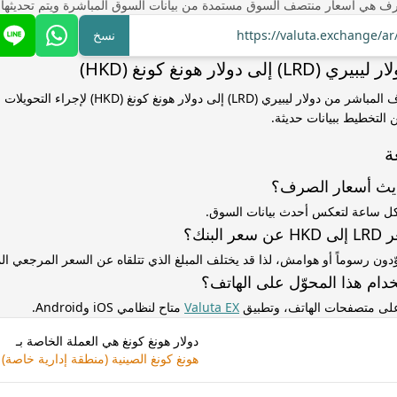
ف هي أسعار منتصف السوق مستمدة من بيانات السوق المباشرة ويتم تحديثها
https://valuta.exchange/a
نسخ
لى دولار هونغ كونغ (HKD)
استخدم سعر الصرف المباشر من دولار ليبيري (LRD) إلى دولا
التخطيط ببيانات حديثة.
ة
ديث أسعار الصرف؟
كل ساعة لتعكس أحدث بيانات السوق.
لبنك؟
ّدون رسوماً أو هوامش، لذا قد يختلف المبلغ الذي تتلقاه عن السعر المرجعي 
دام هذا المحوّل على الهاتف؟
 على متصفحات الهاتف، وتطبيق
Valuta EX
متاح لنظامي iOS وAndroid.
دولار هونغ كونغ هي العملة الخاصة بـ
هونغ كونغ الصينية (منطقة إدارية خاصة)