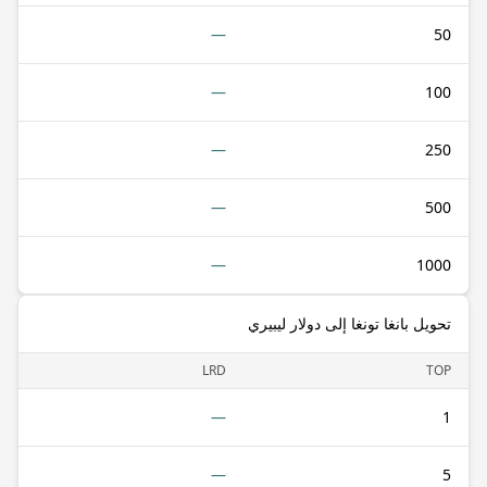
—
50
—
100
—
250
—
500
—
1000
تحويل بانغا تونغا إلى دولار ليبيري
LRD
TOP
—
1
—
5