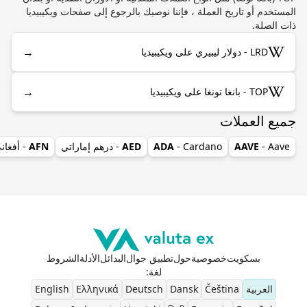
المستخدم أو تاريخ العملة ، فإننا نوصيك بالرجوع إلى صفحات ويكيبيديا
ذات الصلة.
→
LRD - دولار ليبيري على ويكيبيديا
→
TOP - بانغا تونغا على ويكيبيديا
جميع العملات
- Aave
AAVE
- Cardano
ADA
AED
- درهم إماراتي
AFN
- أفغان
بسكويت
خصوصية
حول
تطبيق جوال
البدائل
الأدلة
الشروط
لغة
:
العربية
Čeština
Dansk
Deutsch
Ελληνικά
English