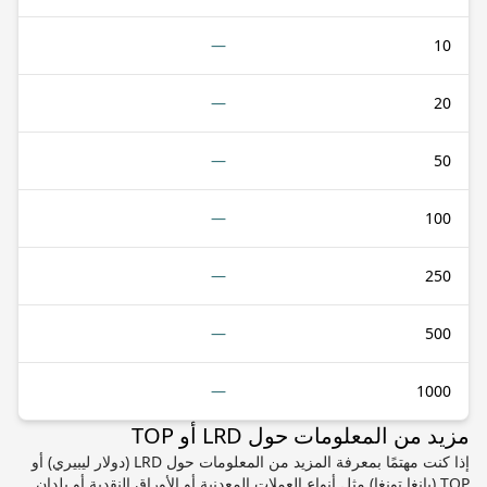
—
10
—
20
—
50
—
100
—
250
—
500
—
1000
مزيد من المعلومات حول LRD أو TOP
إذا كنت مهتمًا بمعرفة المزيد من المعلومات حول LRD (دولار ليبيري) أو
TOP (بانغا تونغا) مثل أنواع العملات المعدنية أو الأوراق النقدية أو بلدان