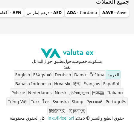
جميع العملات
- Aave
AAVE
- Cardano
ADA
AED
- درهم إماراتي
AFN
- أفغان
بسكويت
خصوصية
حول
تطبيق جوال
البدائل
لغة
:
العربية
Čeština
Dansk
Deutsch
Ελληνικά
English
Bahasa Indonesia
Hrvatski
हिन्दी
Français
Español
Polskie
Nederlands
Norsk
ქართული
日本語
Italiano
Tiếng Việt
Türk
ไทย
Svenska
Shqip
Pусский
Português
繁體中文
简体中文
حقوق الطبع والنشر © 2026
inkOfPixel Srl
. كل الحقوق محفوظة