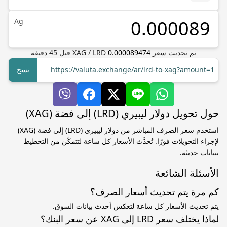
Ag
تم تحديث سعر
0.000089474
LRD
/
XAG
قبل
45
دقيقة
https://valuta.exchange/ar/lrd-to-xag?amount=1
نسخ
حول تحويل دولار ليبيري (LRD) إلى فضة (XAG)
استخدم سعر الصرف المباشر من دولار ليبيري (LRD) إلى فضة (XAG)
لإجراء التحويلات فورًا. تُحدَّث الأسعار كل ساعة لتتمكّن من التخطيط
ببيانات حديثة.
الأسئلة الشائعة
كم مرة يتم تحديث أسعار الصرف؟
يتم تحديث الأسعار كل ساعة لتعكس أحدث بيانات السوق.
لماذا يختلف سعر LRD إلى XAG عن سعر البنك؟