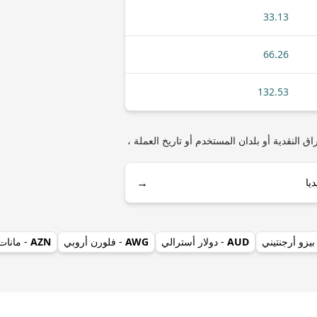
33.13
66.26
132.53
مثل أنواع العملات المعدنية أو الأوراق النقدية أو بلدان المستخدم أو تاريخ العملة ،
→
بيزو أرجنتيني
AUD
- دولار أسترالي
AWG
- فلورن أروبي
AZN
- مانات