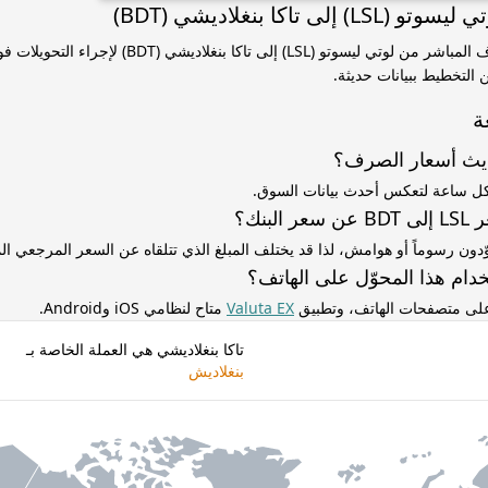
إلى تاكا بنغلاديشي (BDT)
استخدم سعر الصرف المباشر من لوتي ليسوتو (LSL) إلى تاكا بنغل
التخطيط ببيانات حديثة.
ة
ديث أسعار الصرف؟
كل ساعة لتعكس أحدث بيانات السوق.
لبنك؟
ّدون رسوماً أو هوامش، لذا قد يختلف المبلغ الذي تتلقاه عن السعر المرجعي 
دام هذا المحوّل على الهاتف؟
 على متصفحات الهاتف، وتطبيق
Valuta EX
متاح لنظامي iOS وAndroid.
تاكا بنغلاديشي هي العملة الخاصة بـ
بنغلاديش