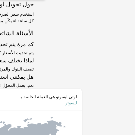
حول تحويل لوتي ليسوتو (LSL) 
كل ساعة لتتمكّن من 
الأسئلة الشائع
كم مرة يتم تح
يتم تحديث الأسعار 
لماذا يختلف سعر LSL إلى BDT عن سعر ا
تضيف البنوك والمزو
هل يمكنني استخ
نعم. يعمل المحوّل
لوتي ليسوتو هي العملة الخاصة بـ
ليسوتو