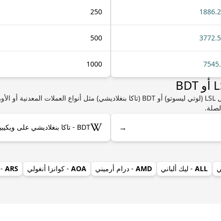
250
1886.
500
3772.
1000
7545
إذا كنت مهتمًا بمعرفة المزيد من المعلومات حول LSL (لوتي ليسوتو) أو BDT (تاكا بنغلاديشي) 
لصلة.
→
BDT - تاكا بنغلاديشي على ويكيبيديا
ي
ALL
- ليك ألباني
AMD
- درام أرميني
AOA
- كوانزا أنغولي
ARS
- 