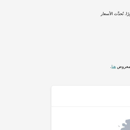
اديشي (BDT) لإجراء التحويلات فورًا. تُحدَّث الأسعار
المعروض
هنا
.