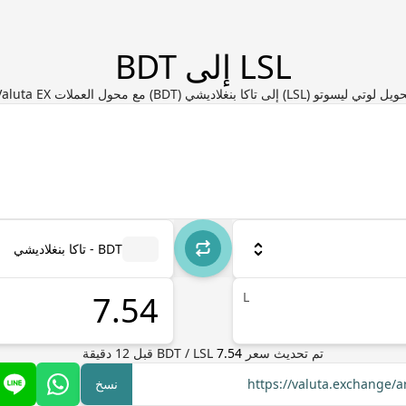
LSL إلى BDT
ل لوتي ليسوتو (LSL) إلى تاكا بنغلاديشي (BDT) مع محول العملات Valuta EX
BDT - تاكا بنغلاديشي
L
تم تحديث سعر
7.54
LSL
/
BDT
قبل
12
دقيقة
https://valuta.exchange/a
نسخ