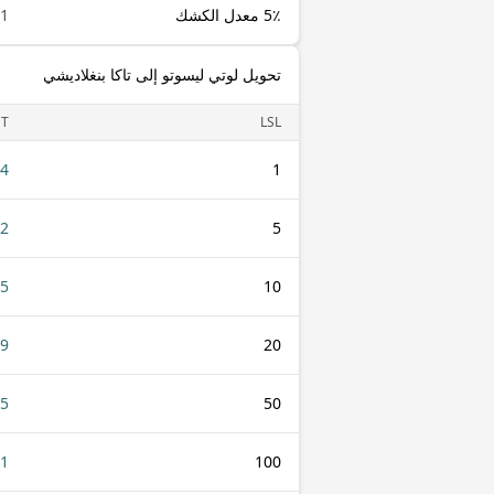
5٪ معدل الكشك
1 LSL
تحويل لوتي ليسوتو إلى تاكا بنغلاديشي
T
LSL
54
1
72
5
45
10
.9
20
25
50
51
100