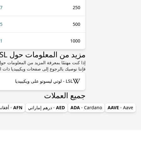
27
250
55
500
.1
1000
مزيد من المعلومات حول LSL أو BDT
فإننا نوصيك بالرجوع إلى صفحات ويكيبيديا ذات ا
LSL - لوتي ليسوتو على ويكيبيديا
جميع العملات
- Aave
AAVE
- Cardano
ADA
AED
- درهم إماراتي
AFN
- أفغان