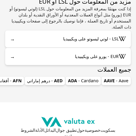
مزيد من المعلومات حول LSL أو EUR
إذا كنت مهتمًا بمعرفة المزيد من المعلومات حول LSL (لوتي ليسوتو) أو
EUR (يورو) مثل أنواع العملات المعدنية أو الأوراق النقدية أو بلدان
المستخدم أو تاريخ العملة ، فإننا نوصيك بالرجوع إلى صفحات ويكيبيديا
ذات الصلة.
→
LSL - لوتي ليسوتو على ويكيبيديا
→
EUR - يورو على ويكيبيديا
جميع العملات
- Aave
AAVE
- Cardano
ADA
AED
- درهم إماراتي
AFN
- أفغان
بسكويت
خصوصية
حول
تطبيق جوال
البدائل
الأدلة
الشروط