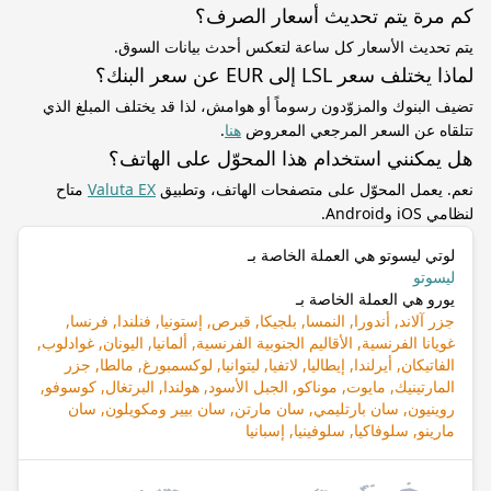
كم مرة يتم تحديث أسعار الصرف؟
يتم تحديث الأسعار كل ساعة لتعكس أحدث بيانات السوق.
لماذا يختلف سعر LSL إلى EUR عن سعر البنك؟
تضيف البنوك والمزوّدون رسوماً أو هوامش، لذا قد يختلف المبلغ الذي
تتلقاه عن السعر المرجعي المعروض
هنا
.
هل يمكنني استخدام هذا المحوّل على الهاتف؟
نعم. يعمل المحوّل على متصفحات الهاتف، وتطبيق
Valuta EX
متاح
لنظامي iOS وAndroid.
لوتي ليسوتو هي العملة الخاصة بـ
ليسوتو
يورو هي العملة الخاصة بـ
جزر آلاند, أندورا, النمسا, بلجيكا, قبرص, إستونيا, فنلندا, فرنسا,
غويانا الفرنسية, الأقاليم الجنوبية الفرنسية, ألمانيا, اليونان, غوادلوب,
الفاتيكان, أيرلندا, إيطاليا, لاتفيا, ليتوانيا, لوكسمبورغ, مالطا, جزر
المارتينيك, مايوت, موناكو, الجبل الأسود, هولندا, البرتغال, كوسوفو,
روينيون, سان بارتليمي, سان مارتن, سان بيير ومكويلون, سان
مارينو, سلوفاكيا, سلوفينيا, إسبانيا