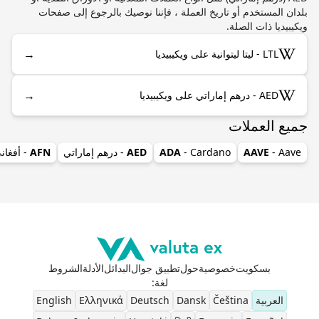
بلدان المستخدم أو تاريخ العملة ، فإننا نوصيك بالرجوع إلى صفحات
ويكيبيديا ذات الصلة.
→
LTL - ليتا ليتوانية على ويكيبيديا
→
AED - درهم إماراتي على ويكيبيديا
جميع العملات
- Aave
AAVE
- Cardano
ADA
AED
- درهم إماراتي
AFN
- أفغان
بسكويت
خصوصية
حول
تطبيق جوال
البدائل
الأدلة
الشروط
لغة
:
العربية
Čeština
Dansk
Deutsch
Ελληνικά
English