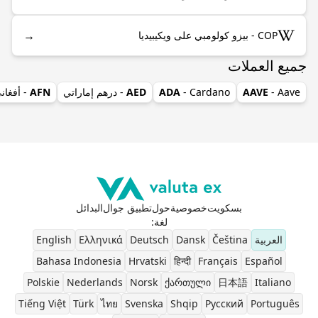
→
COP - بيزو كولومبي على ويكيبيديا
جميع العملات
- Aave
AAVE
- Cardano
ADA
AED
- درهم إماراتي
AFN
- أفغان
بسكويت
خصوصية
حول
تطبيق جوال
البدائل
لغة
:
العربية
Čeština
Dansk
Deutsch
Ελληνικά
English
Bahasa Indonesia
Hrvatski
हिन्दी
Français
Español
Polskie
Nederlands
Norsk
ქართული
日本語
Italiano
Tiếng Việt
Türk
ไทย
Svenska
Shqip
Pусский
Português