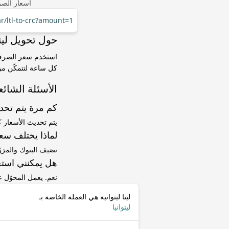
أسعار الصر
ar/ltl-to-crc?amount=1
حول تحويل ليتا ليتوانية (LTL) إل
كل ساعة لتتمكّن من 
الأسئلة الشائع
كم مرة يتم تح
يتم تحديث الأسعار 
لماذا يختلف سعر LTL إلى CRC عن سعر ا
تضيف البنوك والمزو
هل يمكنني استخ
نعم. يعمل المحوّل
ليتا ليتوانية هي العملة الخاصة بـ
ليتوانيا