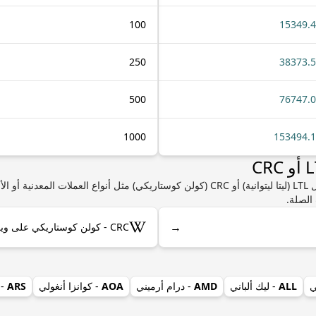
100
15349.
250
38373.
500
76747.
1000
153494.
إذا كنت مهتمًا بمعرفة المزيد من المعلومات حول LTL (ليتا ليتوانية) أو CRC (كولن كوستاريكي) 
الصلة.
→
CRC - كولن كوستاريكي على ويكيبيديا
ي
ALL
- ليك ألباني
AMD
- درام أرميني
AOA
- كوانزا أنغولي
ARS
- 