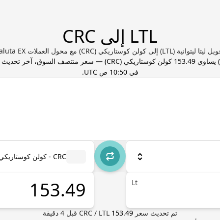
LTL إلى CRC
تا ليتوانية (LTL) إلى كولن كوستاريكي (CRC) مع محول العملات Valuta EX
) يساوي
153.49
كولن كوستاريكي
(
CRC
) — سعر منتصف السوق، آخر تحديث
في 10:50 ص UTC
.
CRC - كولن كوستاريكي
Lt
تم تحديث سعر
153.49
LTL
/
CRC
قبل
4
دقيقة