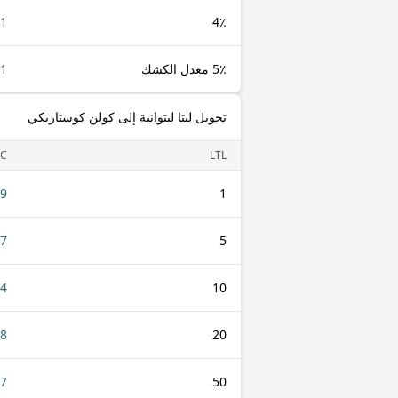
1 LTL
4٪
5٪ معدل الكشك
1 LTL
تحويل ليتا ليتوانية إلى كولن كوستاريكي
RC
LTL
49
1
47
5
94
10
88
20
.7
50