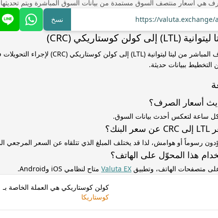
ف هي أسعار منتصف السوق مستمدة من بيانات السوق المباشرة ويتم تحديثها
https://valuta.exchange/
نسخ
ى كولن كوستاريكي (CRC)
استخدم سعر الصرف المباشر من ليتا ليتوانية (LTL) إلى كولن
التخطيط ببيانات حديثة.
ة
ديث أسعار الصرف؟
كل ساعة لتعكس أحدث بيانات السوق.
لبنك؟
ّدون رسوماً أو هوامش، لذا قد يختلف المبلغ الذي تتلقاه عن السعر المرجعي 
دام هذا المحوّل على الهاتف؟
 على متصفحات الهاتف، وتطبيق
Valuta EX
متاح لنظامي iOS وAndroid.
كولن كوستاريكي هي العملة الخاصة بـ
كوستاريكا