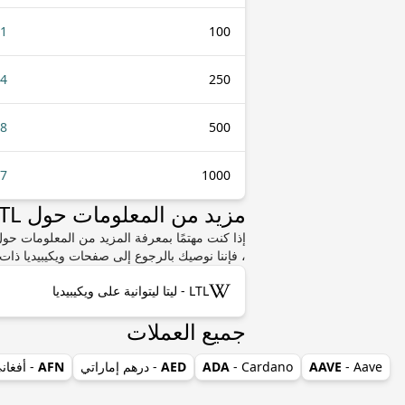
41
100
54
250
08
500
17
1000
مزيد من المعلومات حول LTL أو CRC
، فإننا نوصيك بالرجوع إلى صفحات ويكيبيديا ذات 
LTL - ليتا ليتوانية على ويكيبيديا
جميع العملات
- Aave
AAVE
- Cardano
ADA
AED
- درهم إماراتي
AFN
- أفغان