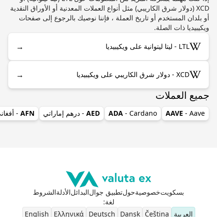
XCD (دولار شرق الكاريبي) مثل أنواع العملات المعدنية أو الأوراق النقدية
أو بلدان المستخدم أو تاريخ العملة ، فإننا نوصيك بالرجوع إلى صفحات
ويكيبيديا ذات الصلة.
→
LTL - ليتا ليتوانية على ويكيبيديا
→
XCD - دولار شرق الكاريبي على ويكيبيديا
جميع العملات
- Aave
AAVE
- Cardano
ADA
AED
- درهم إماراتي
AFN
- أفغان
بسكويت
خصوصية
حول
تطبيق جوال
البدائل
الأدلة
الشروط
لغة
:
العربية
Čeština
Dansk
Deutsch
Ελληνικά
English