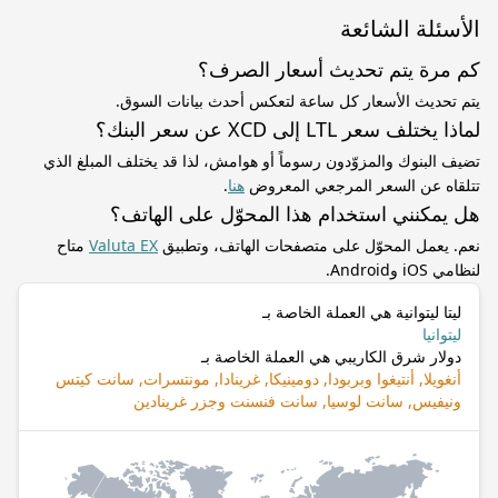
الأسئلة الشائعة
كم مرة يتم تحديث أسعار الصرف؟
يتم تحديث الأسعار كل ساعة لتعكس أحدث بيانات السوق.
لماذا يختلف سعر LTL إلى XCD عن سعر البنك؟
تضيف البنوك والمزوّدون رسوماً أو هوامش، لذا قد يختلف المبلغ الذي
تتلقاه عن السعر المرجعي المعروض
هنا
.
هل يمكنني استخدام هذا المحوّل على الهاتف؟
نعم. يعمل المحوّل على متصفحات الهاتف، وتطبيق
Valuta EX
متاح
لنظامي iOS وAndroid.
ليتا ليتوانية هي العملة الخاصة بـ
ليتوانيا
دولار شرق الكاريبي هي العملة الخاصة بـ
أنغويلا, أنتيغوا وبربودا, دومينيكا, غرينادا, مونتسرات, سانت كيتس
ونيفيس, سانت لوسيا, سانت فنسنت وجزر غرينادين