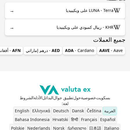
→
LUNA - Terra على ويكيبيديا
→
KHR - رييال كمبودي على ويكيبيديا
جميع العملات
- Aave
AAVE
- Cardano
ADA
AED
- درهم إماراتي
AFN
- أفغان
بسكويت
خصوصية
حول
تطبيق جوال
البدائل
الأدلة
الشروط
لغة
:
العربية
Čeština
Dansk
Deutsch
Ελληνικά
English
Bahasa Indonesia
Hrvatski
हिन्दी
Français
Español
Polskie
Nederlands
Norsk
ქართული
日本語
Italiano