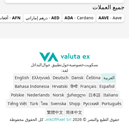
جميع العملات
- Aave
AAVE
- Cardano
ADA
AED
- درهم إماراتي
AFN
- أفغان
بسكويت
خصوصية
حول
تطبيق جوال
البدائل
لغة
:
العربية
Čeština
Dansk
Deutsch
Ελληνικά
English
Bahasa Indonesia
Hrvatski
हिन्दी
Français
Español
Polskie
Nederlands
Norsk
ქართული
日本語
Italiano
Tiếng Việt
Türk
ไทย
Svenska
Shqip
Pусский
Português
繁體中文
简体中文
حقوق الطبع والنشر © 2026
inkOfPixel Srl
. كل الحقوق محفوظة