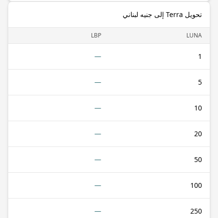
تحويل Terra إلى جنيه لبناني
LBP
LUNA
—
1
—
5
—
10
—
20
—
50
—
100
—
250