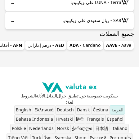
→
LUNA - Terra على ويكيبيديا
→
SAR - ريال سعودي على ويكيبيديا
جميع العملات
- Aave
AAVE
- Cardano
ADA
AED
- درهم إماراتي
AFN
- أفغان
بسكويت
خصوصية
حول
تطبيق جوال
البدائل
الأدلة
الشروط
لغة
:
العربية
Čeština
Dansk
Deutsch
Ελληνικά
English
Bahasa Indonesia
Hrvatski
हिन्दी
Français
Español
Polskie
Nederlands
Norsk
ქართული
日本語
Italiano
Tiếng Việt
Türk
ไทย
Svenska
Shqip
Pусский
Português