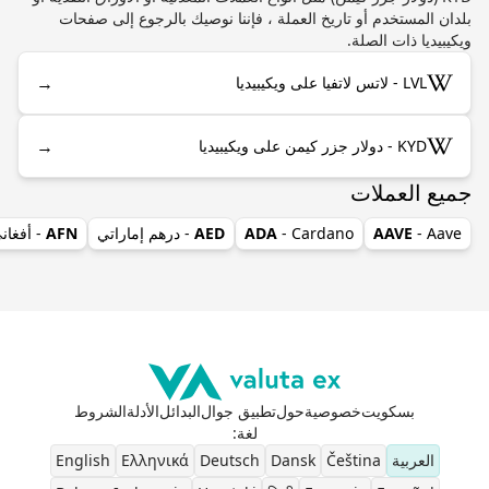
بلدان المستخدم أو تاريخ العملة ، فإننا نوصيك بالرجوع إلى صفحات
ويكيبيديا ذات الصلة.
→
LVL - لاتس لاتفيا على ويكيبيديا
→
KYD - دولار جزر كيمن على ويكيبيديا
جميع العملات
- Aave
AAVE
- Cardano
ADA
AED
- درهم إماراتي
AFN
- أفغان
بسكويت
خصوصية
حول
تطبيق جوال
البدائل
الأدلة
الشروط
لغة
:
العربية
Čeština
Dansk
Deutsch
Ελληνικά
English