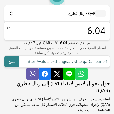
QAR - ريال قطري
ر.ق
تم تحديث سعر
6.04
LVL
/
QAR
قبل
7
دقيقة
أسعار الصرف هي أسعار منتصف السوق مستمدة من بيانات السوق
المباشرة ويتم تحديثها كل ساعة.
https://valuta.exchange/ar/lvl-to-qar?amount=1
نسخ
حول تحويل لاتس لاتفيا (LVL) إلى ريال قطري
(QAR)
استخدم سعر الصرف المباشر من لاتس لاتفيا (LVL) إلى ريال قطري
(QAR) لإجراء التحويلات فورًا. تُحدَّث الأسعار كل ساعة لتتمكّن من
التخطيط ببيانات حديثة.