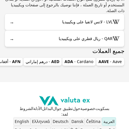
المستخدم أو تاريخ العملة ، فإننا نوصيك بالرجوع إلى صفحات ويكيبيديا
ذات الصلة.
→
LVL - لاتس لاتفيا على ويكيبيديا
→
QAR - ريال قطري على ويكيبيديا
جميع العملات
- Aave
AAVE
- Cardano
ADA
AED
- درهم إماراتي
AFN
- أفغان
بسكويت
خصوصية
حول
تطبيق جوال
البدائل
الأدلة
الشروط
لغة
:
العربية
Čeština
Dansk
Deutsch
Ελληνικά
English