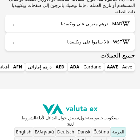
المستخدم أو تاريخ العملة ، فإننا نوصيك بالرجوع إلى صفحات ويكيبيديا
ذات الصلة.
→
MAD - درهم مغربي على ويكيبيديا
→
WST - تالا ساموا على ويكيبيديا
جميع العملات
- Aave
AAVE
- Cardano
ADA
AED
- درهم إماراتي
AFN
- أفغان
بسكويت
خصوصية
حول
تطبيق جوال
البدائل
الأدلة
الشروط
لغة
:
العربية
Čeština
Dansk
Deutsch
Ελληνικά
English