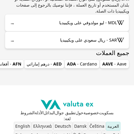
بلدان المستخدم أو تاريخ العملة ، فإننا نوصيك بالرجوع إلى صفحات
ويكيبيديا ذات الصلة.
→
MDL - ليو مولدوفي على ويكيبيديا
→
SAR - ريال سعودي على ويكيبيديا
جميع العملات
- Aave
AAVE
- Cardano
ADA
AED
- درهم إماراتي
AFN
- أفغان
بسكويت
خصوصية
حول
تطبيق جوال
البدائل
الأدلة
الشروط
لغة
:
العربية
Čeština
Dansk
Deutsch
Ελληνικά
English