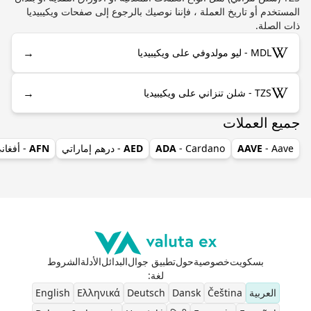
المستخدم أو تاريخ العملة ، فإننا نوصيك بالرجوع إلى صفحات ويكيبيديا
ذات الصلة.
→
MDL - ليو مولدوفي على ويكيبيديا
→
TZS - شلن تنزاني على ويكيبيديا
جميع العملات
- Aave
AAVE
- Cardano
ADA
AED
- درهم إماراتي
AFN
- أفغان
بسكويت
خصوصية
حول
تطبيق جوال
البدائل
الأدلة
الشروط
لغة
:
العربية
Čeština
Dansk
Deutsch
Ελληνικά
English