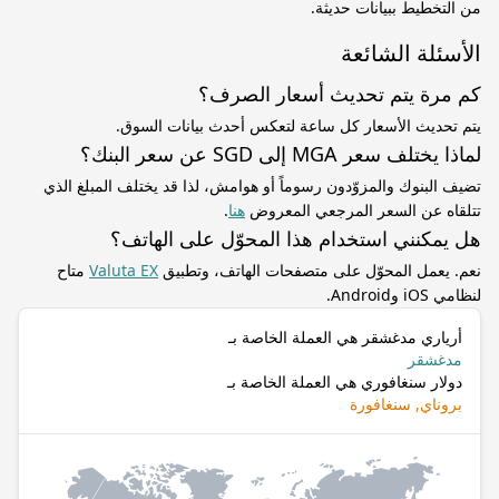
من التخطيط ببيانات حديثة.
الأسئلة الشائعة
كم مرة يتم تحديث أسعار الصرف؟
يتم تحديث الأسعار كل ساعة لتعكس أحدث بيانات السوق.
لماذا يختلف سعر MGA إلى SGD عن سعر البنك؟
تضيف البنوك والمزوّدون رسوماً أو هوامش، لذا قد يختلف المبلغ الذي
تتلقاه عن السعر المرجعي المعروض
هنا
.
هل يمكنني استخدام هذا المحوّل على الهاتف؟
نعم. يعمل المحوّل على متصفحات الهاتف، وتطبيق
Valuta EX
متاح
لنظامي iOS وAndroid.
أرياري مدغشقر هي العملة الخاصة بـ
مدغشقر
دولار سنغافوري هي العملة الخاصة بـ
بروناي, سنغافورة