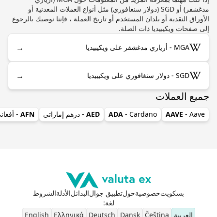
مدغشقر) أو SGD (دولار سنغافوري) مثل أنواع العملات المعدنية أو
الأوراق النقدية أو بلدان المستخدم أو تاريخ العملة ، فإننا نوصيك بالرجوع
إلى صفحات ويكيبيديا ذات الصلة.
→
MGA - أرياري مدغشقر على ويكيبيديا
→
SGD - دولار سنغافوري على ويكيبيديا
جميع العملات
- Aave
AAVE
- Cardano
ADA
AED
- درهم إماراتي
AFN
- أفغان
بسكويت
خصوصية
حول
تطبيق جوال
البدائل
الأدلة
الشروط
لغة
:
العربية
Čeština
Dansk
Deutsch
Ελληνικά
English