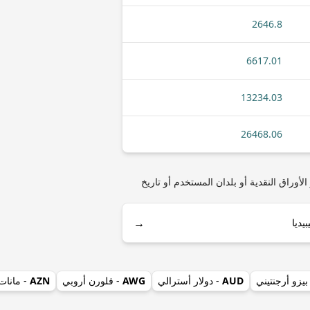
2646.8
6617.01
13234.03
26468.06
سي) مثل أنواع العملات المعدنية أو الأوراق النقدية أو بلدان المستخدم أو تاريخ
→
بيزو أرجنتيني
AUD
- دولار أسترالي
AWG
- فلورن أروبي
AZN
- مانات