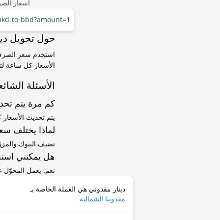
أسعار الصر
/mkd-to-bbd?amount=1
حول تحويل دينار مقدوني (MKD)
الأسعار كل ساعة لتت
الأسئلة الشائع
كم مرة يتم تح
يتم تحديث الأسعار 
لماذا يختلف سعر MKD إلى BBD عن سعر ا
تضيف البنوك والمزو
هل يمكنني استخ
نعم. يعمل المحوّل
دينار مقدوني هي العملة الخاصة بـ
مقدونيا الشمالية