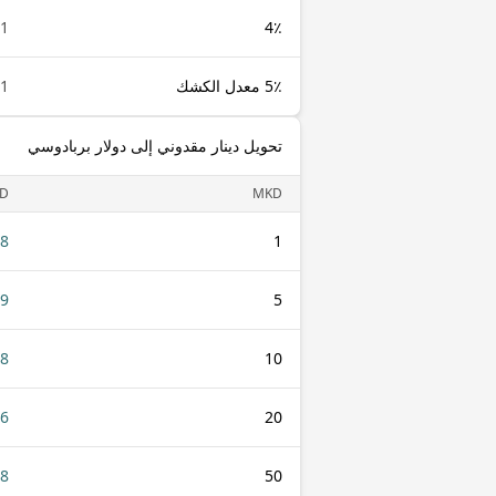
1 MKD
4٪
5٪ معدل الكشك
1 MKD
تحويل دينار مقدوني إلى دولار بربادوسي
D
MKD
38
1
19
5
38
10
76
20
88
50