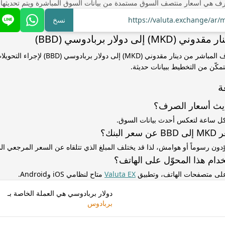
ف هي أسعار منتصف السوق مستمدة من بيانات السوق المباشرة ويتم تحديثها
https://valuta.exchange/ar
نسخ
 إلى دولار بربادوسي (BBD)
استخدم سعر الصرف المباشر من دينار مقدوني (MKD) إلى دولا
مكّن من التخطيط ببيانات حديثة.
ة
ديث أسعار الصرف؟
كل ساعة لتعكس أحدث بيانات السوق.
لبنك؟
ّدون رسوماً أو هوامش، لذا قد يختلف المبلغ الذي تتلقاه عن السعر المرجعي 
دام هذا المحوّل على الهاتف؟
 على متصفحات الهاتف، وتطبيق
Valuta EX
متاح لنظامي iOS وAndroid.
دولار بربادوسي هي العملة الخاصة بـ
بربادوس