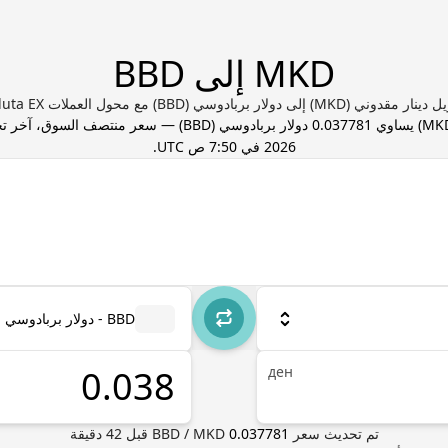
MKD إلى BBD
مقدوني (MKD) إلى دولار بربادوسي (BBD) مع محول العملات Valuta EX
MK
) يساوي
0.037781
دولار بربادوسي
(
BBD
) — سعر منتصف السوق، آخر ت
2026 في 7:50 ص UTC
.
BBD - دولار بربادوسي
ден
تم تحديث سعر
0.037781
MKD
/
BBD
قبل
42
دقيقة