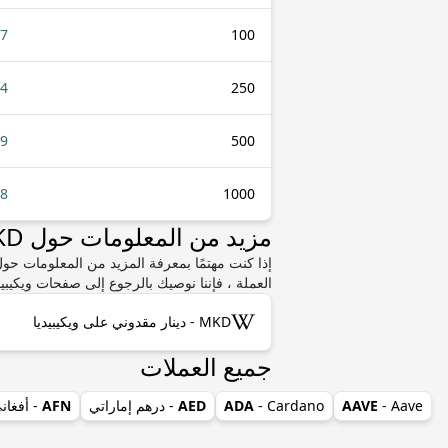
77
100
44
250
89
500
78
1000
مزيد من المعلومات حول MKD أو BBD
العملة ، فإننا نوصيك بالرجوع إلى صفحات ويكيبيد
MKD - دينار مقدوني على ويكيبيديا
جميع العملات
- Aave
AAVE
- Cardano
ADA
AED
- درهم إماراتي
AFN
- أفغان