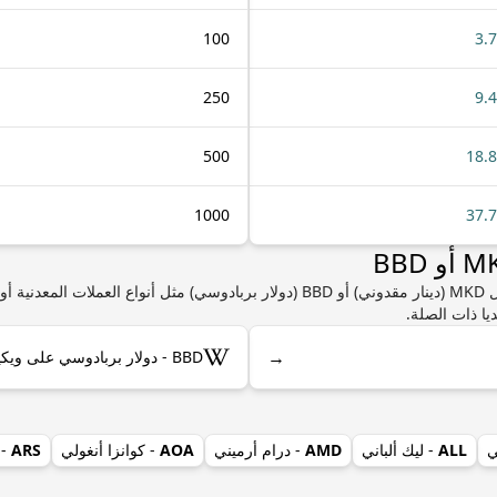
100
3.
250
9.
500
18.
1000
37.
إذا كنت مهتمًا بمعرفة المزيد من المعلومات حول MKD (دينار مقدوني) أو BBD (دولار بربادو
يا ذات الصلة.
→
BBD - دولار بربادوسي على ويكيبيديا
ي
ALL
- ليك ألباني
AMD
- درام أرميني
AOA
- كوانزا أنغولي
ARS
- 