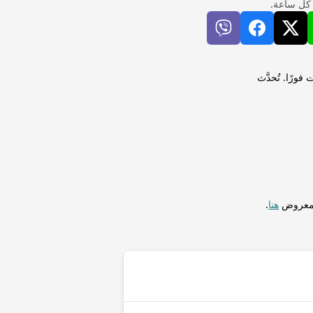
 كل ساعة.
ر بربادوسي (BBD) لإجراء التحويلات فورًا. تُحدَّث
المعروض
هنا
.