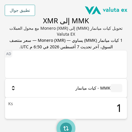
تطبيق جوال
MMK إلى XMR
تحويل كيات ميانمار (MMK) إلى Monero (XMR) مع محول العملات
Valuta EX
1
كيات ميانمار
(
MMK
) يساوي
—
XMR
(
Monero
) — سعر منتصف
السوق، آخر تحديث
7 أغسطس 2026 في 6:50 م UTC
.
MMK - كيات ميانمار
Ks