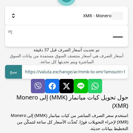
XMR - Monero
ɱ
تم تحديث أسعار الصرف
قبل
37
دقيقة
أسعار الصرف هي أسعار منتصف السوق مستمدة من بيانات السوق
المباشرة ويتم تحديثها كل ساعة.
https://valuta.exchange/ar/mmk-to-xmr?amount=1
نسخ
حول تحويل كيات ميانمار (MMK) إلى Monero
(XMR)
استخدم سعر الصرف المباشر من كيات ميانمار (MMK) إلى Monero
(XMR) لإجراء التحويلات فورًا. تُحدَّث الأسعار كل ساعة لتتمكّن من
التخطيط ببيانات حديثة.