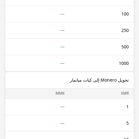
—
100
—
250
—
500
—
1000
تحويل Monero إلى كيات ميانمار
MMK
XMR
—
1
—
5