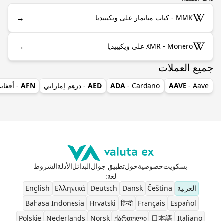
→
MMK - كيات ميانمار على ويكيبيديا
→
XMR - Monero على ويكيبيديا
جميع العملات
- Aave
AAVE
- Cardano
ADA
AED
- درهم إماراتي
AFN
- أفغان
بسكويت
خصوصية
حول
تطبيق جوال
البدائل
الأدلة
الشروط
لغة
:
العربية
Čeština
Dansk
Deutsch
Ελληνικά
English
Bahasa Indonesia
Hrvatski
हिन्दी
Français
Español
Polskie
Nederlands
Norsk
ქართული
日本語
Italiano