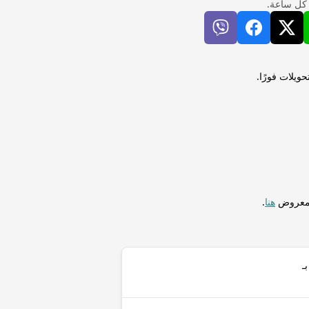
 كل ساعة.
MN) إلى ليلانجيني سوازيلندي (SZL) لإجراء التحويلات فورًا.
المعروض
هنا
.
ـ