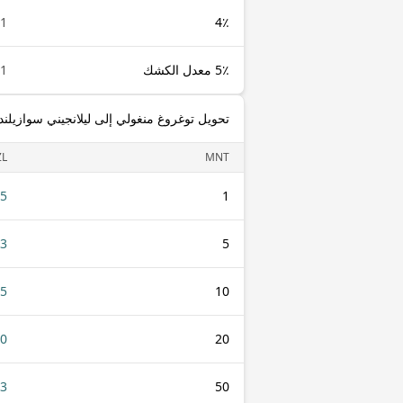
1 MNT
4٪
5٪ معدل الكشك
1 MNT
تحويل توغروغ منغولي إلى ليلانجيني سوازيلن
ZL
MNT
45
1
23
5
45
10
90
20
23
50