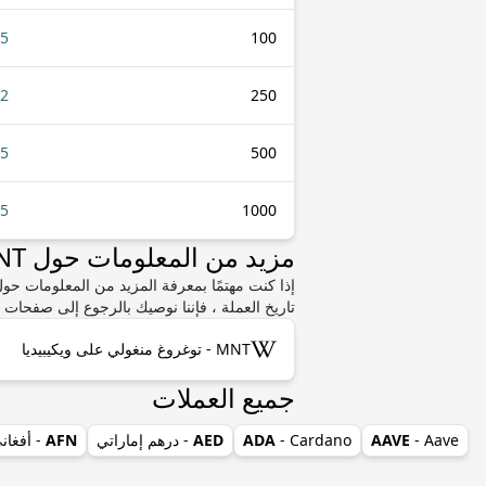
45
100
12
250
25
500
.5
1000
مزيد من المعلومات حول MNT أو SZL
تاريخ العملة ، فإننا نوصيك بالرجوع إلى صفحات و
MNT - توغروغ منغولي على ويكيبيديا
جميع العملات
- Aave
AAVE
- Cardano
ADA
AED
- درهم إماراتي
AFN
- أفغان