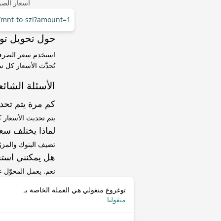
أسعار الصر
r/mnt-to-szl?amount=1
حول تحويل توغروغ منغولي (MNT)
تُحدَّث الأسعار كل 
الأسئلة الشائع
كم مرة يتم تح
يتم تحديث الأسعار 
لماذا يختلف سعر MNT إلى SZL عن سعر ا
تضيف البنوك والمزو
هل يمكنني استخ
نعم. يعمل المحوّل
توغروغ منغولي هي العملة الخاصة بـ
منغوليا