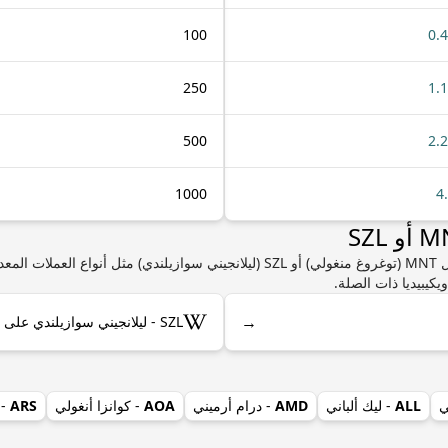
100
0.
250
1.
500
2.
1000
4
إذا كنت مهتمًا بمعرفة المزيد من المعلومات حول MNT (توغروغ منغولي) أو SZL (ليلانجيني 
يكيبيديا ذات الصلة.
→
SZL - ليلانجيني سوازيلندي على ويكيبيديا
ي
ALL
- ليك ألباني
AMD
- درام أرميني
AOA
- كوانزا أنغولي
ARS
- 