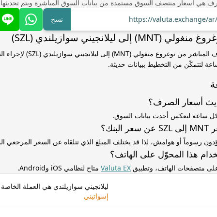
ف هي أسعار منتصف السوق مستمدة من بيانات السوق المباشرة ويتم تحديثها
https://valuta.exchange/a
نسخ
 إلى ليلانجيني سوازيلندي (SZL)
استخدم سعر الصرف المباشر من توغروغ منغولي (T
ساعة لتتمكّن من التخطيط ببيانات حديثة.
ة
ديث أسعار الصرف؟
كل ساعة لتعكس أحدث بيانات السوق.
لبنك؟
ّدون رسوماً أو هوامش، لذا قد يختلف المبلغ الذي تتلقاه عن السعر المرجعي 
دام هذا المحوّل على الهاتف؟
 على متصفحات الهاتف، وتطبيق
Valuta EX
متاح لنظامي iOS وAndroid.
ليلانجيني سوازيلندي هي العملة الخاصة ب
إسواتيني