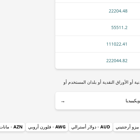
22204.48
55511.2
111022.41
222044.82
سوازيلندي) مثل أنواع العملات المعدنية أو الأوراق النقدية أو بلدان المستخدم أو
→
بيزو أرجنتيني
AUD
- دولار أسترالي
AWG
- فلورن أروبي
AZN
- مانات