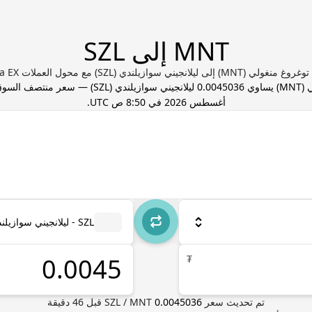
MNT إلى SZL
MN) إلى ليلانجيني سوازيلندي (SZL) مع محول العملات Valuta EX
ي
(
MNT
) يساوي
0.0045036
ليلانجيني سوازيلندي
(
SZL
) — سعر منتصف السوق
أغسطس 2026 في 8:50 ص UTC
.
SZL - ليلانجيني سوازيلندي
₮
تم تحديث سعر
0.0045036
MNT
/
SZL
قبل
46
دقيقة