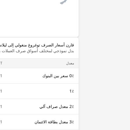
قارن أسعار الصرف توغروغ منغولي إلى ليلان
بدل نموذجي لمختلف أسواق صرف العملات با
معدل
T
0٪ سعر بين البنوك
1 MNT
1 MNT
1٪
2٪ معدل صراف آلي
1 MNT
3٪ معدل بطاقة الائتمان
1 MNT