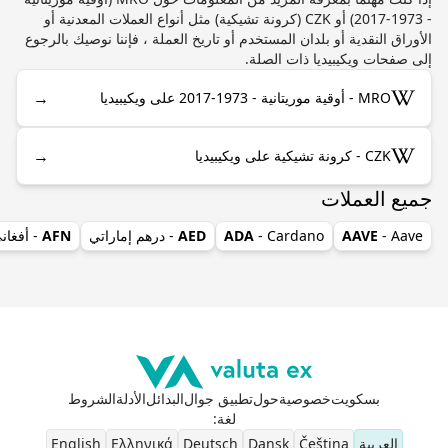
- 1973-2017) أو CZK (كرونة تشيكية) مثل أنواع العملات المعدنية أو
الأوراق النقدية أو بلدان المستخدم أو تاريخ العملة ، فإننا نوصيك بالرجوع
إلى صفحات ويكيبيديا ذات الصلة.
→
MRO - أوقية موريتانية - 1973-2017 على ويكيبيديا
→
CZK - كرونة تشيكية على ويكيبيديا
جميع العملات
- Aave
AAVE
- Cardano
ADA
AED
- درهم إماراتي
AFN
- أفغان
بسكويت
خصوصية
حول
تطبيق جوال
البدائل
الأدلة
الشروط
لغة
:
العربية
Čeština
Dansk
Deutsch
Ελληνικά
English