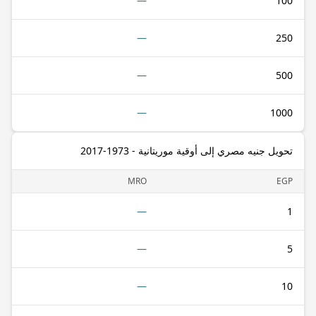
—
100
—
250
—
500
—
1000
تحويل جنيه مصري إلى أوقية موريتانية - 1973-2017
MRO
EGP
—
1
—
5
—
10