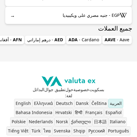
→
EGP - جنيه مصري على ويكيبيديا
جميع العملات
- Aave
AAVE
- Cardano
ADA
AED
- درهم إماراتي
AFN
- أفغان
بسكويت
خصوصية
حول
تطبيق جوال
البدائل
لغة
:
العربية
Čeština
Dansk
Deutsch
Ελληνικά
English
Bahasa Indonesia
Hrvatski
हिन्दी
Français
Español
Polskie
Nederlands
Norsk
ქართული
日本語
Italiano
Tiếng Việt
Türk
ไทย
Svenska
Shqip
Pусский
Português