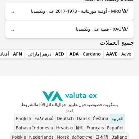
→
MRO - أوقية موريتانية - 1973-2017 على ويكيبيديا
→
XAG - فضة على ويكيبيديا
جميع العملات
- Aave
AAVE
- Cardano
ADA
AED
- درهم إماراتي
AFN
- أفغان
بسكويت
خصوصية
حول
تطبيق جوال
البدائل
الأدلة
الشروط
لغة
:
العربية
Čeština
Dansk
Deutsch
Ελληνικά
English
Bahasa Indonesia
Hrvatski
हिन्दी
Français
Español
Polskie
Nederlands
Norsk
ქართული
日本語
Italiano