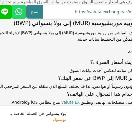
ف هي أسعار منتصف السوق مستمدة من بيانات السوق المباشرة ويتم تحديثها
https://valuta.exchange/ar
نسخ
ية (MUR) إلى بولا بتسواني (BWP)
استخدم سعر الصرف المباشر من روبية موريشيوسية (R
مكّن من التخطيط ببيانات حديثة.
ة
ديث أسعار الصرف؟
كل ساعة لتعكس أحدث بيانات السوق.
لبنك؟
ّدون رسوماً أو هوامش، لذا قد يختلف المبلغ الذي تتلقاه عن السعر المرجعي 
دام هذا المحوّل على الهاتف؟
 على متصفحات الهاتف، وتطبيق
Valuta EX
متاح لنظامي iOS وAndroid.
بولا بتسواني هي العملة الخاصة بـ
بوتسوانا