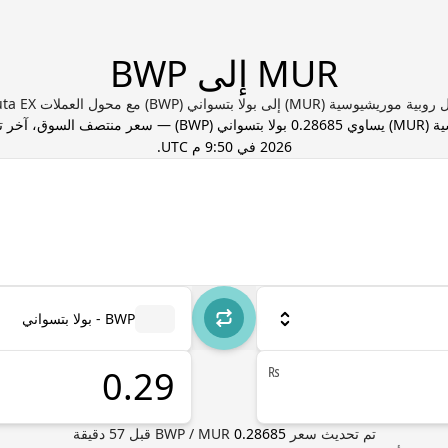
MUR إلى BWP
ريشيوسية (MUR) إلى بولا بتسواني (BWP) مع محول العملات Valuta EX
ية
(
MUR
) يساوي
0.28685
بولا بتسواني
(
BWP
) — سعر منتصف السوق، آخر 
2026 في 9:50 م UTC
.
BWP - بولا بتسواني
₨
تم تحديث سعر
0.28685
MUR
/
BWP
قبل
57
دقيقة