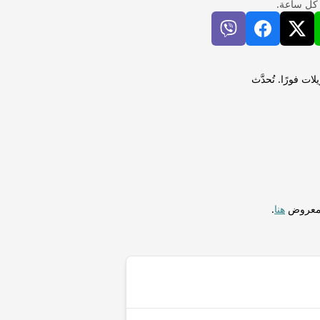
 كل ساعة.
MU) إلى بولا بتسواني (BWP) لإجراء التحويلات فورًا. تُحدَّث
المعروض
هنا
.