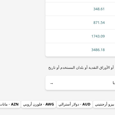
348.61
871.54
1743.09
3486.18
ولا بتسواني) مثل أنواع العملات المعدنية أو الأوراق النقدية أو بلدان المستخدم أو تاريخ
→
بيزو أرجنتيني
AUD
- دولار أسترالي
AWG
- فلورن أروبي
AZN
- مانات