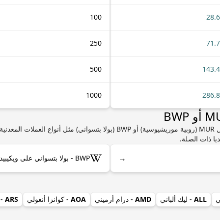
100
28.
250
71.
500
143.
1000
286.
إذا كنت مهتمًا بمعرفة المزيد من المعلومات حول MUR (روبية موريشيوسية) أو BWP (ب
يا ذات الصلة.
→
BWP - بولا بتسواني على ويكيبيديا
ي
ALL
- ليك ألباني
AMD
- درام أرميني
AOA
- كوانزا أنغولي
ARS
- 