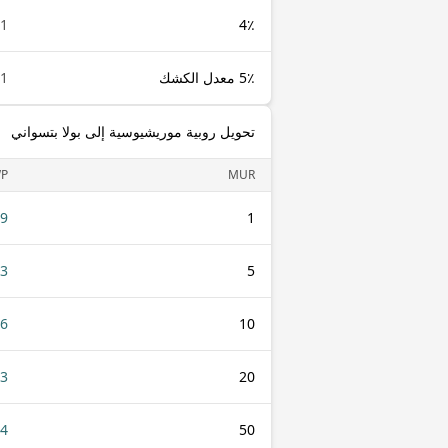
1 MUR
4٪
5٪ معدل الكشك
1 MUR
تحويل روبية موريشيوسية إلى بولا بتسواني
P
MUR
29
1
43
5
86
10
73
20
34
50