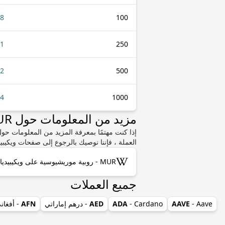
68
100
71
250
42
500
84
1000
مزيد من المعلومات حول MUR أو BWP
العملة ، فإننا نوصيك بالرجوع إلى صفحات ويكيبيد
MUR - روبية موريشيوسية على ويكيبيديا
جميع العملات
- Aave
AAVE
- Cardano
ADA
AED
- درهم إماراتي
AFN
- أفغان