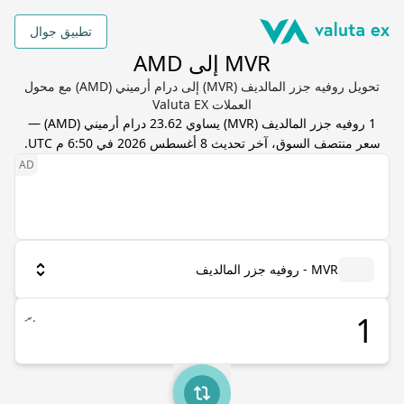
تطبيق جوال
MVR إلى AMD
تحويل روفيه جزر المالديف (MVR) إلى درام أرميني (AMD) مع محول
العملات Valuta EX
1
روفيه جزر المالديف
(
MVR
) يساوي
23.62
درام أرميني
(
AMD
) —
سعر منتصف السوق، آخر تحديث
8 أغسطس 2026 في 6:50 م UTC
.
MVR - روفيه جزر المالديف
.ރ