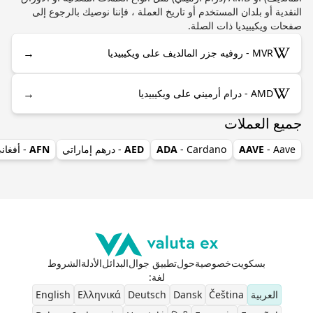
النقدية أو بلدان المستخدم أو تاريخ العملة ، فإننا نوصيك بالرجوع إلى
صفحات ويكيبيديا ذات الصلة.
→
MVR - روفيه جزر المالديف على ويكيبيديا
→
AMD - درام أرميني على ويكيبيديا
جميع العملات
- Aave
AAVE
- Cardano
ADA
AED
- درهم إماراتي
AFN
- أفغان
بسكويت
خصوصية
حول
تطبيق جوال
البدائل
الأدلة
الشروط
لغة
:
العربية
Čeština
Dansk
Deutsch
Ελληνικά
English