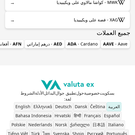
→
MWK - كواشا مالاوي على ويكيبيديا
→
XAG - فضة على ويكيبيديا
جميع العملات
- Aave
AAVE
- Cardano
ADA
AED
- درهم إماراتي
AFN
- أفغان
بسكويت
خصوصية
حول
تطبيق جوال
البدائل
الأدلة
الشروط
لغة
:
العربية
Čeština
Dansk
Deutsch
Ελληνικά
English
Bahasa Indonesia
Hrvatski
हिन्दी
Français
Español
Polskie
Nederlands
Norsk
ქართული
日本語
Italiano
Tiếng Việt
Türk
ไทย
Svenska
Shqip
Pусский
Português