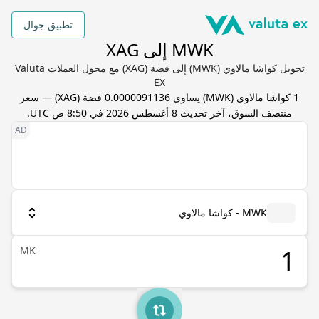
تطبيق جوال
MWK إلى XAG
تحويل كواشا مالاوي (MWK) إلى فضة (XAG) مع محول العملات Valuta
EX
1
كواشا مالاوي
(
MWK
) يساوي
0.0000091136
فضة
(
XAG
) — سعر
منتصف السوق، آخر تحديث
8 أغسطس 2026 في 8:50 ص UTC
.
MWK - كواشا مالاوي
MK