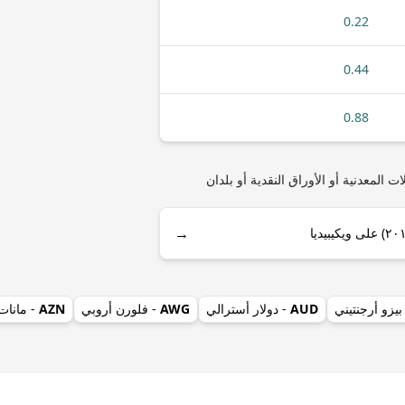
0.22
0.44
0.88
MX (بيزو مكسيكي) أو BYR (روبل بيلاروسي (٢٠٠٠–٢٠١٦)) مثل أنواع العملات المعدنية أو الأوراق النقدية أو بلدان
→
بيزو أرجنتيني
AUD
- دولار أسترالي
AWG
- فلورن أروبي
AZN
- مانات