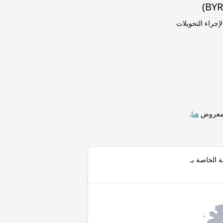
سعر الصرف المباشر من بيزو مكسيكي (MXN) إلى روبل بيلاروسي (٢٠٠٠–٢٠١٦) (BYR) لإجراء التحويلات
المعروض
هنا
.