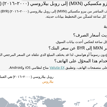
وبل بيلاروسي (٢٠٠٠–٢٠١٦) (BYR)
استخدم 
ار كل ساعة لتتمكّن من التخطيط ببيانات حديثة.
ة
ديث أسعار الصرف؟
كل ساعة لتعكس أحدث بيانات السوق.
لبنك؟
ّدون رسوماً أو هوامش، لذا قد يختلف المبلغ الذي تتلقاه عن السعر المرجعي 
دام هذا المحوّل على الهاتف؟
 على متصفحات الهاتف، وتطبيق
Valuta EX
متاح لنظامي iOS وAndroid.
روبل بيلاروسي (٢٠٠٠–٢٠١٦) هي العملة الخاصة بـ
بيلاروس