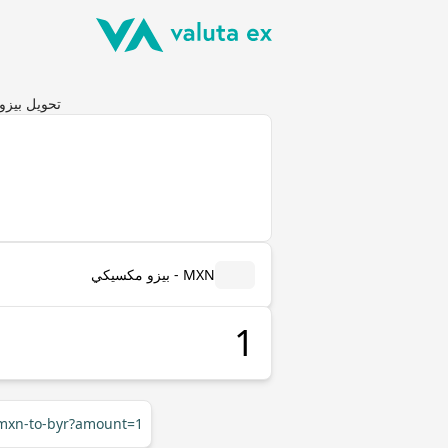
تحويل بيزو مكسيكي (MXN) إلى روبل بيلاروسي
MXN - بيزو مكسيكي
/mxn-to-byr?amount=1