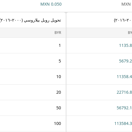
0.050 MXN
تحويل روبل بيلاروسي (٢٠٠٠–٢٠١٦) إلى بيزو مكسيكي
BYR
B
1
1135.
5
5679.
10
11358.
20
22716.
50
56792.
100
113584.