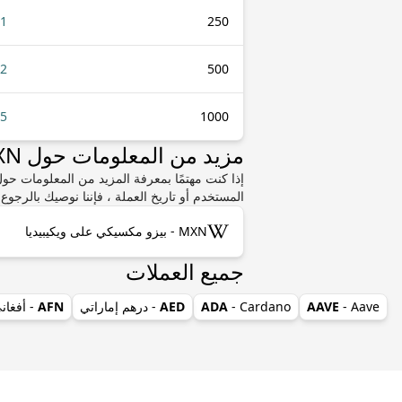
91
250
82
500
65
1000
مزيد من المعلومات حول MXN أو BYR
المستخدم أو تاريخ العملة ، فإننا نوصيك بالرجوع
MXN - بيزو مكسيكي على ويكيبيديا
جميع العملات
- Aave
AAVE
- Cardano
ADA
AED
- درهم إماراتي
AFN
- أفغان