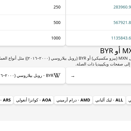
250
283960.
500
567921.
1000
1135843.
إذا كنت مهتمًا بمعرفة المزيد من المعلومات حول N
 إلى صفحات ويكيبيديا ذات الصلة.
→
BYR - روبل بيلاروسي (٢٠٠٠–٢٠١٦) على ويكيبيديا
ي
ALL
- ليك ألباني
AMD
- درام أرميني
AOA
- كوانزا أنغولي
ARS
- 