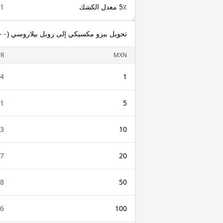
5٪ معدل الكشك
1 MXN
تحويل بيزو مكسيكي إلى روبل بيلاروسي (٢٠٠٠–٢٠١٦)
YR
MXN
84
1
21
5
43
10
87
20
18
50
36
100