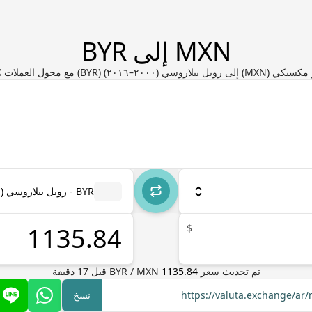
MXN إلى BYR
 (٢٠٠٠–٢٠١٦) (BYR) مع محول العملات Valuta EX
BYR - روبل بيلاروسي (٢٠٠٠–٢٠١٦)
$
تم تحديث سعر
1135.84
MXN
/
BYR
قبل
17
دقيقة
https://valuta.exchange/ar
نسخ