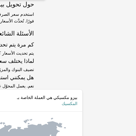
حول تحويل بيزو مكسيكي (MXN) إلى ر
فورًا. تُحدَّث الأسع
الأسئلة الشائع
كم مرة يتم تح
يتم تحديث الأسعار 
لماذا يختلف سعر MXN إلى BYR عن سعر ا
تضيف البنوك والمزو
هل يمكنني استخ
نعم. يعمل المحوّل
بيزو مكسيكي هي العملة الخاصة بـ
المكسيك