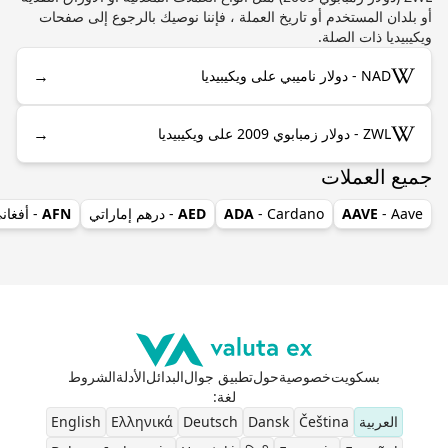
أو بلدان المستخدم أو تاريخ العملة ، فإننا نوصيك بالرجوع إلى صفحات
ويكيبيديا ذات الصلة.
→
NAD - دولار ناميبي على ويكيبيديا
→
ZWL - دولار زمبابوي 2009 على ويكيبيديا
جميع العملات
- Aave
AAVE
- Cardano
ADA
AED
- درهم إماراتي
AFN
- أفغان
بسكويت
خصوصية
حول
تطبيق جوال
البدائل
الأدلة
الشروط
لغة
:
العربية
Čeština
Dansk
Deutsch
Ελληνικά
English