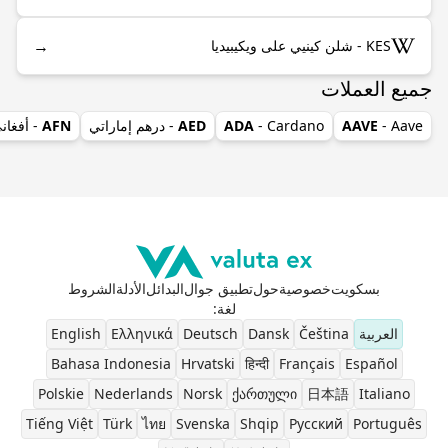
→
KES - شلن كينيي على ويكيبيديا
جميع العملات
- Aave
AAVE
- Cardano
ADA
AED
- درهم إماراتي
AFN
- أفغان
بسكويت
خصوصية
حول
تطبيق جوال
البدائل
الأدلة
الشروط
لغة
:
العربية
Čeština
Dansk
Deutsch
Ελληνικά
English
Bahasa Indonesia
Hrvatski
हिन्दी
Français
Español
Polskie
Nederlands
Norsk
ქართული
日本語
Italiano
Tiếng Việt
Türk
ไทย
Svenska
Shqip
Pусский
Português