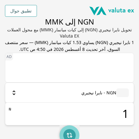
تطبيق جوال
NGN إلى MMK
تحويل نايرا نيجيري (NGN) إلى كيات ميانمار (MMK) مع محول العملات
Valuta EX
1
نايرا نيجيري
(
NGN
) يساوي
1.53
كيات ميانمار
(
MMK
) — سعر منتصف
السوق، آخر تحديث
8 أغسطس 2026 في 4:50 ص UTC
.
NGN - نايرا نيجيري
₦