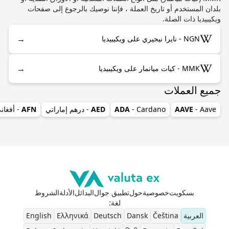
بلدان المستخدم أو تاريخ العملة ، فإننا نوصيك بالرجوع إلى صفحات
ويكيبيديا ذات الصلة.
→
NGN - نايرا نيجيري على ويكيبيديا
→
MMK - كيات ميانمار على ويكيبيديا
جميع العملات
- Aave
AAVE
- Cardano
ADA
AED
- درهم إماراتي
AFN
- أفغان
بسكويت
خصوصية
حول
تطبيق جوال
البدائل
الأدلة
الشروط
لغة
:
العربية
Čeština
Dansk
Deutsch
Ελληνικά
English