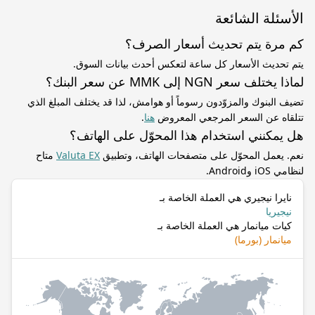
الأسئلة الشائعة
كم مرة يتم تحديث أسعار الصرف؟
يتم تحديث الأسعار كل ساعة لتعكس أحدث بيانات السوق.
لماذا يختلف سعر NGN إلى MMK عن سعر البنك؟
تضيف البنوك والمزوّدون رسوماً أو هوامش، لذا قد يختلف المبلغ الذي
تتلقاه عن السعر المرجعي المعروض
هنا
.
هل يمكنني استخدام هذا المحوّل على الهاتف؟
نعم. يعمل المحوّل على متصفحات الهاتف، وتطبيق
Valuta EX
متاح
لنظامي iOS وAndroid.
نايرا نيجيري هي العملة الخاصة بـ
نيجيريا
كيات ميانمار هي العملة الخاصة بـ
ميانمار (بورما)