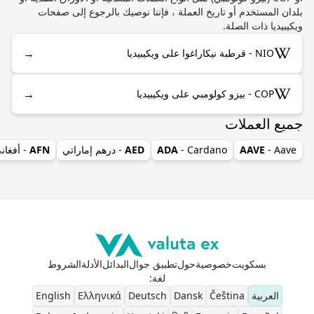
بلدان المستخدم أو تاريخ العملة ، فإننا نوصيك بالرجوع إلى صفحات
ويكيبيديا ذات الصلة.
→
NIO - قرطبة نيكاراغوا على ويكيبيديا
→
COP - بيزو كولومبي على ويكيبيديا
جميع العملات
- Aave
AAVE
- Cardano
ADA
AED
- درهم إماراتي
AFN
- أفغان
بسكويت
خصوصية
حول
تطبيق جوال
البدائل
الأدلة
الشروط
لغة
:
العربية
Čeština
Dansk
Deutsch
Ελληνικά
English