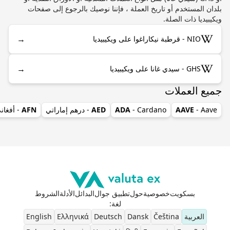
بلدان المستخدم أو تاريخ العملة ، فإننا نوصيك بالرجوع إلى صفحات
ويكيبيديا ذات الصلة.
→
NIO - قرطبة نيكاراغوا على ويكيبيديا
→
GHS - سيدي غانا على ويكيبيديا
جميع العملات
- Aave
AAVE
- Cardano
ADA
AED
- درهم إماراتي
AFN
- أفغان
بسكويت
خصوصية
حول
تطبيق جوال
البدائل
الأدلة
الشروط
لغة
:
العربية
Čeština
Dansk
Deutsch
Ελληνικά
English