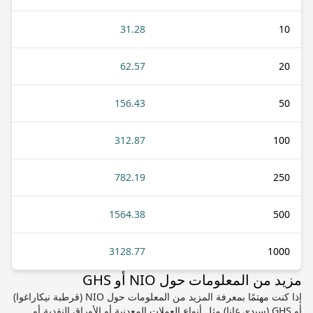
31.28
10
62.57
20
156.43
50
312.87
100
782.19
250
1564.38
500
3128.77
1000
مزيد من المعلومات حول NIO أو GHS
إذا كنت مهتمًا بمعرفة المزيد من المعلومات حول NIO (قرطبة نيكاراغوا)
أو GHS (سيدي غانا) مثل أنواع العملات المعدنية أو الأوراق النقدية أو