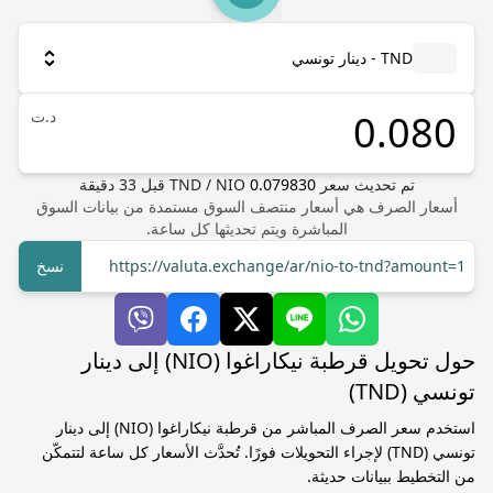
TND - دينار تونسي
د.ت
تم تحديث سعر
0.079830
NIO
/
TND
قبل
33
دقيقة
أسعار الصرف هي أسعار منتصف السوق مستمدة من بيانات السوق
المباشرة ويتم تحديثها كل ساعة.
https://valuta.exchange/ar/nio-to-tnd?amount=1
نسخ
حول تحويل قرطبة نيكاراغوا (NIO) إلى دينار
تونسي (TND)
استخدم سعر الصرف المباشر من قرطبة نيكاراغوا (NIO) إلى دينار
تونسي (TND) لإجراء التحويلات فورًا. تُحدَّث الأسعار كل ساعة لتتمكّن
من التخطيط ببيانات حديثة.