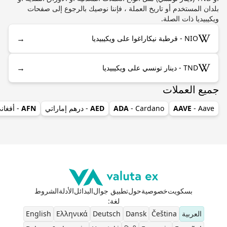
بلدان المستخدم أو تاريخ العملة ، فإننا نوصيك بالرجوع إلى صفحات
ويكيبيديا ذات الصلة.
→
NIO - قرطبة نيكاراغوا على ويكيبيديا
→
TND - دينار تونسي على ويكيبيديا
جميع العملات
- Aave
AAVE
- Cardano
ADA
AED
- درهم إماراتي
AFN
- أفغان
بسكويت
خصوصية
حول
تطبيق جوال
البدائل
الأدلة
الشروط
لغة
:
العربية
Čeština
Dansk
Deutsch
Ελληνικά
English