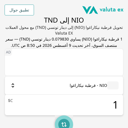
تطبيق جوال
NIO إلى TND
تحويل قرطبة نيكاراغوا (NIO) إلى دينار تونسي (TND) مع محول العملات
Valuta EX
1
قرطبة نيكاراغوا
(
NIO
) يساوي
0.079830
دينار تونسي
(
TND
) — سعر
منتصف السوق، آخر تحديث
9 أغسطس 2026 في 8:50 ص UTC
.
NIO - قرطبة نيكاراغوا
C$