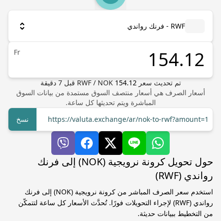
RWF - فرنك رواندي
Fr
تم تحديث سعر
154.12
NOK
/
RWF
قبل
7
دقيقة
أسعار الصرف هي أسعار منتصف السوق مستمدة من بيانات السوق
المباشرة ويتم تحديثها كل ساعة.
https://valuta.exchange/ar/nok-to-rwf?amount=1
نسخ
حول تحويل كرونة نرويجية (NOK) إلى فرنك
رواندي (RWF)
استخدم سعر الصرف المباشر من كرونة نرويجية (NOK) إلى فرنك
رواندي (RWF) لإجراء التحويلات فورًا. تُحدَّث الأسعار كل ساعة لتتمكّن
من التخطيط ببيانات حديثة.