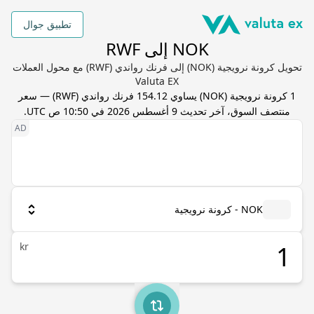
تطبيق جوال
NOK إلى RWF
تحويل كرونة نرويجية (NOK) إلى فرنك رواندي (RWF) مع محول العملات
Valuta EX
1
كرونة نرويجية
(
NOK
) يساوي
154.12
فرنك رواندي
(
RWF
) — سعر
منتصف السوق، آخر تحديث
9 أغسطس 2026 في 10:50 ص UTC
.
NOK - كرونة نرويجية
kr