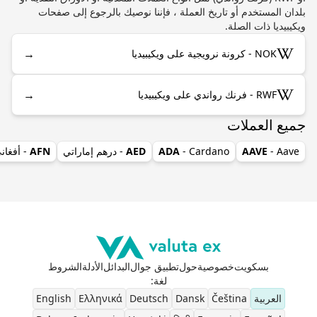
بلدان المستخدم أو تاريخ العملة ، فإننا نوصيك بالرجوع إلى صفحات
ويكيبيديا ذات الصلة.
→
NOK - كرونة نرويجية على ويكيبيديا
→
RWF - فرنك رواندي على ويكيبيديا
جميع العملات
- Aave
AAVE
- Cardano
ADA
AED
- درهم إماراتي
AFN
- أفغان
بسكويت
خصوصية
حول
تطبيق جوال
البدائل
الأدلة
الشروط
لغة
:
العربية
Čeština
Dansk
Deutsch
Ελληνικά
English