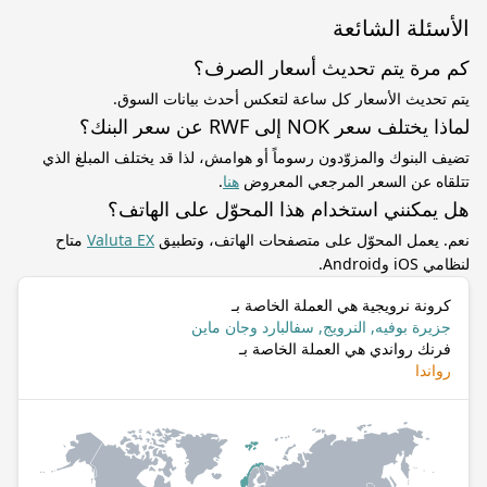
الأسئلة الشائعة
كم مرة يتم تحديث أسعار الصرف؟
يتم تحديث الأسعار كل ساعة لتعكس أحدث بيانات السوق.
لماذا يختلف سعر NOK إلى RWF عن سعر البنك؟
تضيف البنوك والمزوّدون رسوماً أو هوامش، لذا قد يختلف المبلغ الذي
تتلقاه عن السعر المرجعي المعروض
هنا
.
هل يمكنني استخدام هذا المحوّل على الهاتف؟
نعم. يعمل المحوّل على متصفحات الهاتف، وتطبيق
Valuta EX
متاح
لنظامي iOS وAndroid.
كرونة نرويجية هي العملة الخاصة بـ
جزيرة بوفيه, النرويج, سفالبارد وجان ماين
فرنك رواندي هي العملة الخاصة بـ
رواندا