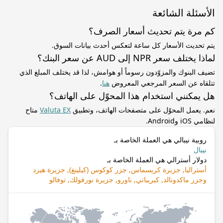
الأسئلة الشائعة
كم مرة يتم تحديث أسعار الصرف؟
يتم تحديث الأسعار كل ساعة لتعكس أحدث بيانات السوق.
لماذا يختلف سعر NPR إلى AUD عن سعر البنك؟
تضيف البنوك والمزوّدون رسوماً أو هوامش، لذا قد يختلف المبلغ الذي
تتلقاه عن السعر المرجعي المعروض
هنا
.
هل يمكنني استخدام هذا المحوّل على الهاتف؟
نعم. يعمل المحوّل على متصفحات الهاتف، وتطبيق
Valuta EX
متاح
لنظامي iOS وAndroid.
روبية نيبالي هي العملة الخاصة بـ
نيبال
دولار أسترالي هي العملة الخاصة بـ
أستراليا, جزيرة كريسماس, جزر كوكوس (كيلينغ), جزيرة هيرد
وجزر ماكدونالد, كيريباتي, ناورو, جزيرة نورفولك, توفالو