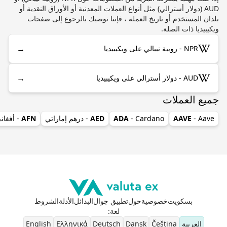
AUD (دولار أسترالي) مثل أنواع العملات المعدنية أو الأوراق النقدية أو
بلدان المستخدم أو تاريخ العملة ، فإننا نوصيك بالرجوع إلى صفحات
ويكيبيديا ذات الصلة.
→
NPR - روبية نيبالي على ويكيبيديا
→
AUD - دولار أسترالي على ويكيبيديا
جميع العملات
- Aave
AAVE
- Cardano
ADA
AED
- درهم إماراتي
AFN
- أفغان
بسكويت
خصوصية
حول
تطبيق جوال
البدائل
الأدلة
الشروط
لغة
:
العربية
Čeština
Dansk
Deutsch
Ελληνικά
English