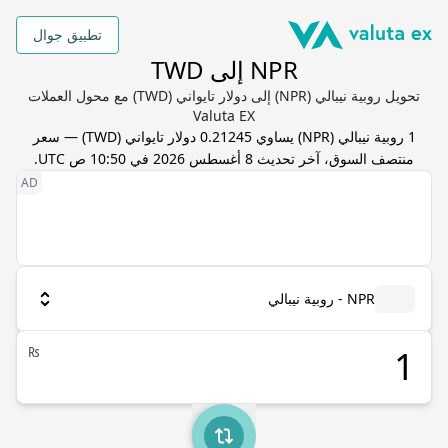
تطبيق جوال
NPR إلى TWD
تحويل روبية نيبالي (NPR) إلى دولار تايواني (TWD) مع محول العملات
Valuta EX
1
روبية نيبالي
(
NPR
) يساوي
0.21245
دولار تايواني
(
TWD
) — سعر
منتصف السوق، آخر تحديث
8 أغسطس 2026 في 10:50 ص UTC
.
NPR - روبية نيبالي
₨