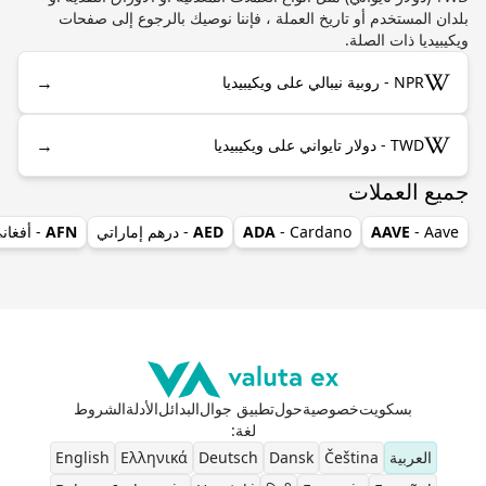
بلدان المستخدم أو تاريخ العملة ، فإننا نوصيك بالرجوع إلى صفحات
ويكيبيديا ذات الصلة.
→
NPR - روبية نيبالي على ويكيبيديا
→
TWD - دولار تايواني على ويكيبيديا
جميع العملات
- Aave
AAVE
- Cardano
ADA
AED
- درهم إماراتي
AFN
- أفغان
بسكويت
خصوصية
حول
تطبيق جوال
البدائل
الأدلة
الشروط
لغة
:
العربية
Čeština
Dansk
Deutsch
Ελληνικά
English