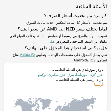
الأسئلة الشائعة
كم مرة يتم تحديث أسعار الصرف؟
يتم تحديث الأسعار كل ساعة لتعكس أحدث بيانات السوق.
لماذا يختلف سعر NZD إلى AMD عن سعر البنك؟
تضيف البنوك والمزوّدون رسوماً أو هوامش، لذا قد يختلف المبلغ الذي
تتلقاه عن السعر المرجعي المعروض
هنا
.
هل يمكنني استخدام هذا المحوّل على الهاتف؟
نعم. يعمل المحوّل على متصفحات الهاتف، وتطبيق
Valuta EX
متاح
لنظامي iOS وAndroid.
دولار نيوزيلندي هي العملة الخاصة بـ
جزر كوك, نيوزيلندا, نيوي, جزر بيتكيرن, توكيلو
درام أرميني هي العملة الخاصة بـ
أرمينيا