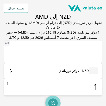
تطبيق جوال
NZD إلى AMD
تحويل دولار نيوزيلندي (NZD) إلى درام أرميني (AMD) مع محول العملات
Valuta EX
1
دولار نيوزيلندي
(
NZD
) يساوي
216.18
درام أرميني
(
AMD
) — سعر
منتصف السوق، آخر تحديث
7 أغسطس 2026 في 12:50 م UTC
.
NZD - دولار نيوزيلندي
$