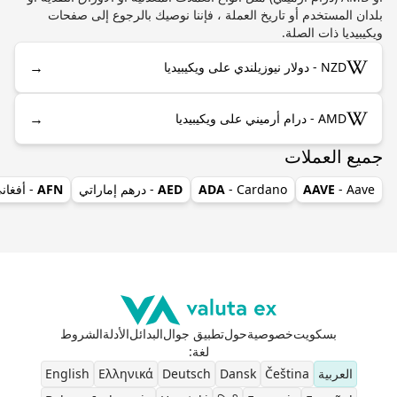
بلدان المستخدم أو تاريخ العملة ، فإننا نوصيك بالرجوع إلى صفحات
ويكيبيديا ذات الصلة.
→
NZD - دولار نيوزيلندي على ويكيبيديا
→
AMD - درام أرميني على ويكيبيديا
جميع العملات
- Aave
AAVE
- Cardano
ADA
AED
- درهم إماراتي
AFN
- أفغان
بسكويت
خصوصية
حول
تطبيق جوال
البدائل
الأدلة
الشروط
لغة
:
العربية
Čeština
Dansk
Deutsch
Ελληνικά
English