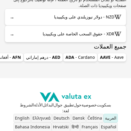
صفحات ويكيبيديا ذات الصلة.
→
NZD - دولار نيوزيلندي على ويكيبيديا
→
XDR - حقوق السحب الخاصة على ويكيبيديا
جميع العملات
- Aave
AAVE
- Cardano
ADA
AED
- درهم إماراتي
AFN
- أفغان
بسكويت
خصوصية
حول
تطبيق جوال
البدائل
الأدلة
الشروط
لغة
:
العربية
Čeština
Dansk
Deutsch
Ελληνικά
English
Bahasa Indonesia
Hrvatski
हिन्दी
Français
Español