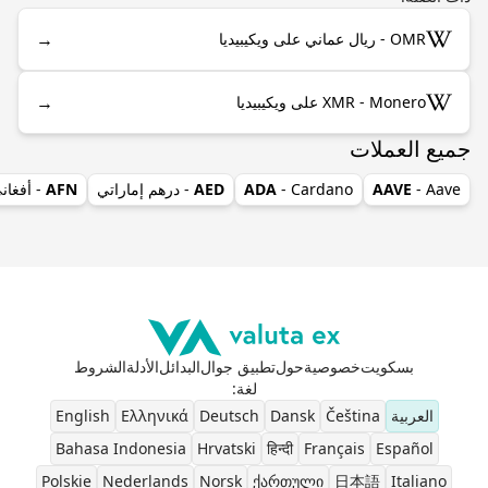
→
OMR - ريال عماني على ويكيبيديا
→
XMR - Monero على ويكيبيديا
جميع العملات
- Aave
AAVE
- Cardano
ADA
AED
- درهم إماراتي
AFN
- أفغان
بسكويت
خصوصية
حول
تطبيق جوال
البدائل
الأدلة
الشروط
لغة
:
العربية
Čeština
Dansk
Deutsch
Ελληνικά
English
Bahasa Indonesia
Hrvatski
हिन्दी
Français
Español
Polskie
Nederlands
Norsk
ქართული
日本語
Italiano