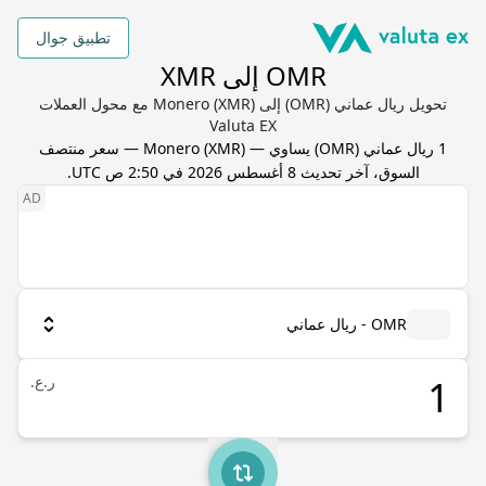
تطبيق جوال
OMR إلى XMR
تحويل ريال عماني (OMR) إلى Monero (XMR) مع محول العملات
Valuta EX
1
ريال عماني
(
OMR
) يساوي
—
XMR
(
Monero
) — سعر منتصف
السوق، آخر تحديث
8 أغسطس 2026 في 2:50 ص UTC
.
OMR - ريال عماني
ر.ع.