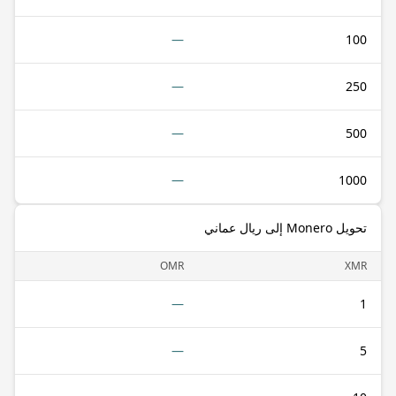
—
100
—
250
—
500
—
1000
تحويل Monero إلى ريال عماني
OMR
XMR
—
1
—
5