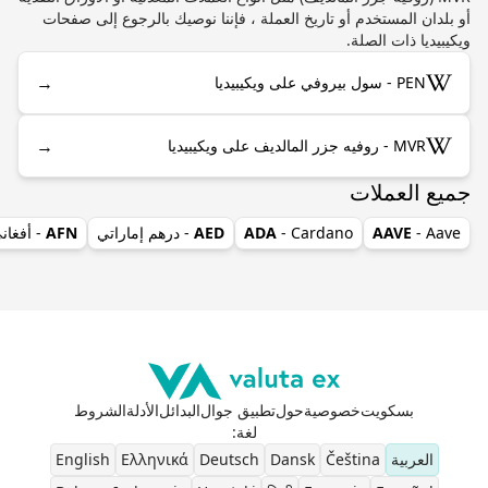
أو بلدان المستخدم أو تاريخ العملة ، فإننا نوصيك بالرجوع إلى صفحات
ويكيبيديا ذات الصلة.
→
PEN - سول بيروفي على ويكيبيديا
→
MVR - روفيه جزر المالديف على ويكيبيديا
جميع العملات
- Aave
AAVE
- Cardano
ADA
AED
- درهم إماراتي
AFN
- أفغان
بسكويت
خصوصية
حول
تطبيق جوال
البدائل
الأدلة
الشروط
لغة
:
العربية
Čeština
Dansk
Deutsch
Ελληνικά
English