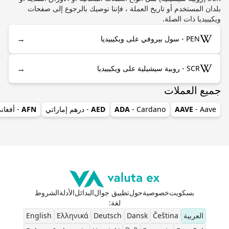
بلدان المستخدم أو تاريخ العملة ، فإننا نوصيك بالرجوع إلى صفحات
ويكيبيديا ذات الصلة.
→
PEN - سول بيروفي على ويكيبيديا
→
SCR - روبية سيشيلية على ويكيبيديا
جميع العملات
- Aave
AAVE
- Cardano
ADA
AED
- درهم إماراتي
AFN
- أفغان
بسكويت
خصوصية
حول
تطبيق جوال
البدائل
الأدلة
الشروط
لغة
:
العربية
Čeština
Dansk
Deutsch
Ελληνικά
English