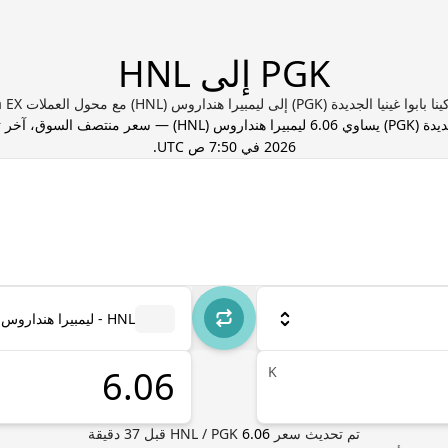
PGK إلى HNL
 الجديدة (PGK) إلى ليمبيرا هنداروس (HNL) مع محول العملات Valuta EX
جديدة
(
PGK
) يساوي
6.06
ليمبيرا هنداروس
(
HNL
) — سعر منتصف السوق، آخر 
2026 في 7:50 ص UTC
.
HNL - ليمبيرا هنداروس
K
تم تحديث سعر
6.06
PGK
/
HNL
قبل
37
دقيقة