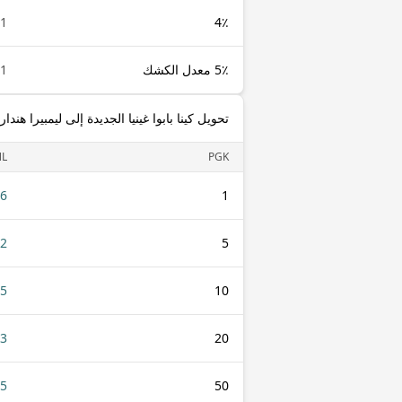
1 PGK
4٪
5٪ معدل الكشك
1 PGK
تحويل كينا بابوا غينيا الجديدة إلى ليمبيرا هند
L
PGK
06
1
32
5
65
10
.3
20
25
50