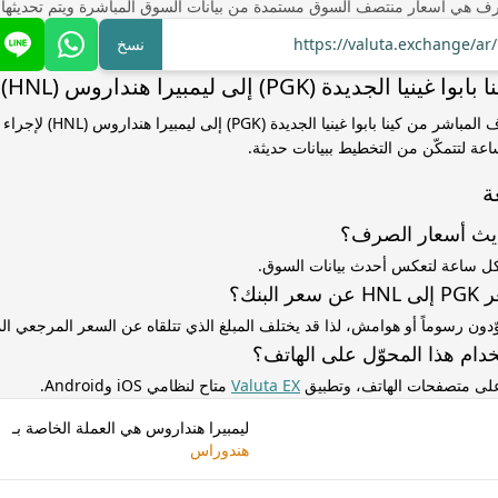
ف هي أسعار منتصف السوق مستمدة من بيانات السوق المباشرة ويتم تحديثها
https://valuta.exchange/a
نسخ
الجديدة (PGK) إلى ليمبيرا هنداروس (HNL)
استخدم سعر الصرف المباشر من كينا بابوا
ساعة لتتمكّن من التخطيط ببيانات حديثة.
ة
ديث أسعار الصرف؟
كل ساعة لتعكس أحدث بيانات السوق.
لبنك؟
ّدون رسوماً أو هوامش، لذا قد يختلف المبلغ الذي تتلقاه عن السعر المرجعي 
دام هذا المحوّل على الهاتف؟
 على متصفحات الهاتف، وتطبيق
Valuta EX
متاح لنظامي iOS وAndroid.
ليمبيرا هنداروس هي العملة الخاصة بـ
هندوراس