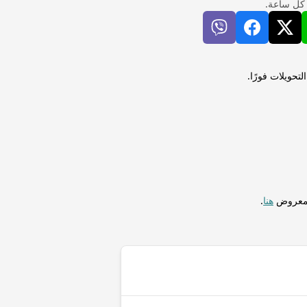
 كل ساعة.
 غينيا الجديدة (PGK) إلى ليمبيرا هنداروس (HNL) لإجراء التحويلات فورًا.
المعروض
هنا
.