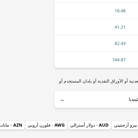
16.48
41.21
82.43
164.87
HNL (ليمبيرا هنداروس) مثل أنواع العملات المعدنية أو الأوراق النقدية أو بلدان المستخدم أو
→
بيزو أرجنتيني
AUD
- دولار أسترالي
AWG
- فلورن أروبي
AZN
- مانات