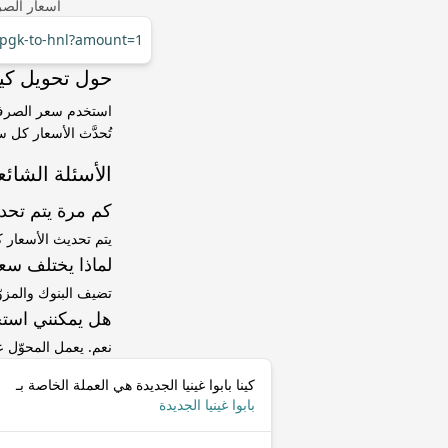
أسعار الصر
r/pgk-to-hnl?amount=1
حول تحويل كينا بابوا غينيا 
تُحدَّث الأسعار كل 
الأسئلة الشائع
كم مرة يتم تح
يتم تحديث الأسعار 
لماذا يختلف سعر PGK إلى HNL عن سعر ا
تضيف البنوك والمزو
هل يمكنني استخ
نعم. يعمل المحوّل
كينا بابوا غينيا الجديدة هي العملة الخاصة بـ
بابوا غينيا الجديدة