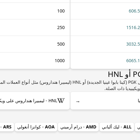
100
606.
250
1516.
500
3032.
1000
6065.
إذا كنت مهتمًا بمعرفة المزيد من المعلومات حول PGK (كينا بابوا غينيا الجديدة) أو 
يكيبيديا ذات الصلة.
→
HNL - ليمبيرا هنداروس على ويكيبيديا
ي
ALL
- ليك ألباني
AMD
- درام أرميني
AOA
- كوانزا أنغولي
ARS
- 