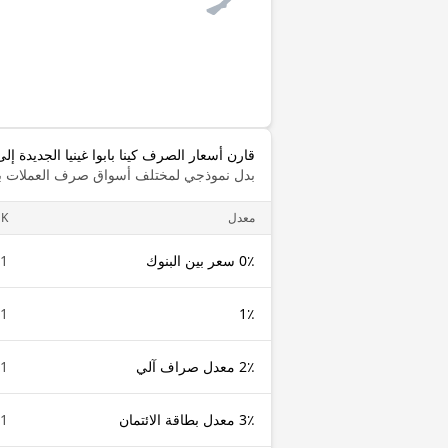
قارن أسعار الصرف كينا بابوا غينيا الجديدة إل
بدل نموذجي لمختلف أسواق صرف العملات با
معدل
GK
0٪ سعر بين البنوك
1 PGK
1 PGK
1٪
2٪ معدل صراف آلي
1 PGK
3٪ معدل بطاقة الائتمان
1 PGK