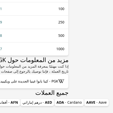
51
100
29
250
58
500
17
1000
مزيد من المعلومات حول PGK أو HNL
تاريخ العملة ، فإننا نوصيك بالرجوع إلى صفحات و
PGK - كينا بابوا غينيا الجديدة على ويكيبيديا
جميع العملات
- Aave
AAVE
- Cardano
ADA
AED
- درهم إماراتي
AFN
- أفغان